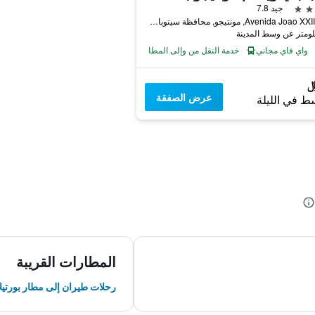
جيد 7.8
Avenida Joao XXIII, 193, مونتيجو, محافظة سيتوبال, البرتغال
واي فاي مجاني
خدمة النقل من وإلى المطار
عرض الصفقة
ط في الليلة
المطارات القريبة
رحلات طيران إلى مطار بورتيلا