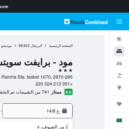
.com
رحلات طيران
الصفحة الرئيسية
البرتغال
98,822
مونتيجو
6
فنادق
مود - برايفت سويت
سيارات
3 نجوم
حزم العروض
Avenida Rainha Sta. Isabel 1070, 2870-285, مونتيجو, محافظة سيت
+351 212 324 220
استكشاف
ممتاز
741 من التقييمات تم التحقق منها
8.6
رحلات
ج 14/8
-
العَرَبِيَّة
2 من الضيوف، غرفة واحدة