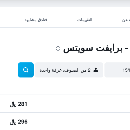
 عن
التقييمات
فنادق مشابهة
- برايفت سويتس
2 من الضيوف، غرفة واحدة
281 ﷼
296 ﷼