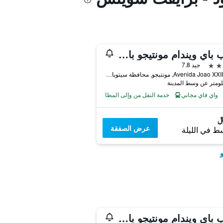
تريب باي ويندام مونتيجو بارك هوتل
جيد 7.8
Avenida Joao XXIII, 193, مونتيجو, محافظة سيتوبال, البرتغال
واي فاي مجاني
خدمة النقل من وإلى المطار
عرض الصفقة
ط في الليلة
و
تريب باي ويندام مونتيجو بارك هوتل