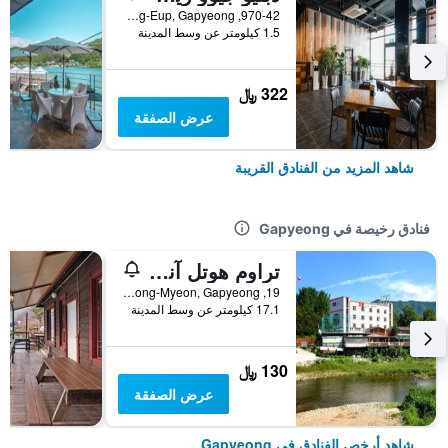
970-42, Bukhangangbyeon-ro Gapyeong-Eup, Gapyeong, كوريا الجنوبية
1.5 كيلومتر عن وسط المدينة
322 ﷼
عرض الصفقة
شاهد المزيد من الفنادق القريبة
فنادق رخيصة في Gapyeong
تراوم هوتل آند كوندو
19, Eunhaengnamu-Gil, Cheongpyeong-Myeon, Gapyeong, كوريا الجنوبية
17.1 كيلومتر عن وسط المدينة
130 ﷼
عرض الصفقة
شاهد أرخص الفنادق في Gapyeong