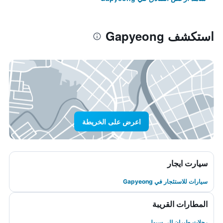
استكشف Gapyeong
اعرض على الخريطة
سيارت ايجار
سيارات للاستئجار في Gapyeong
المطارات القريبة
رحلات طيران إلى سيول