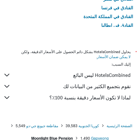
الفنادق في فرنسا
الفنادق في المملكة المتحدة
الفنادق في إيطاليا
الفنادق في تايلاند
*
يحاول HotelsCombined بشكل دائم الحصول على الأسعار الدقيقة، ولكن
لا يمكن ضمان الأسعار
.
إليك السبب:
HotelsCombined ليس البائع
نقوم بتجميع الكثير من البيانات لك
لماذا لا تكون الأسعار دقيقة بنسبة 100٪؟
الصفحة الرئيسية
كوريا الجنوبية
39,583
مقاطعة جيونغ جي-دو
5,549
Moonlight Blue Pension
1,490
Gapyeong