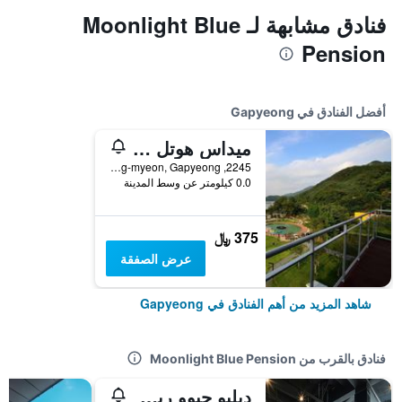
فنادق مشابهة لـ Moonlight Blue
Pension
أفضل الفنادق في Gapyeong
ميداس هوتل آند ريزورت
2245, Bukhangang-ro, Cheongpyeong-myeon, Gapyeong, كوريا الجنوبية
0.0 كيلومتر عن وسط المدينة
375 ﷼
عرض الصفقة
شاهد المزيد من أهم الفنادق في Gapyeong
فنادق بالقرب من Moonlight Blue Pension
دبليو جيوو ريزورت