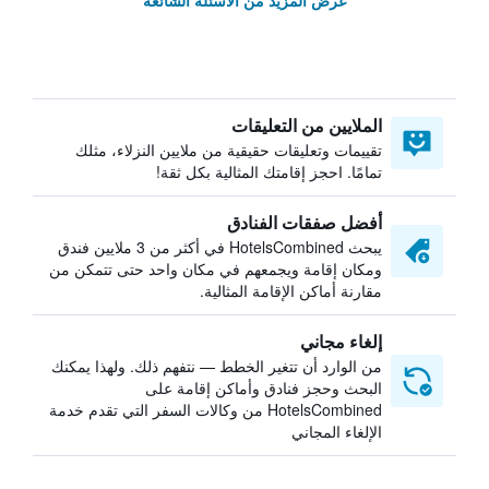
عرض المزيد من الأسئلة الشائعة
الملايين من التعليقات
تقييمات وتعليقات حقيقية من ملايين النزلاء، مثلك
تمامًا. احجز إقامتك المثالية بكل ثقة!
أفضل صفقات الفنادق
يبحث HotelsCombined في أكثر من 3 ملايين فندق
ومكان إقامة ويجمعهم في مكان واحد حتى تتمكن من
مقارنة أماكن الإقامة المثالية.
إلغاء مجاني
من الوارد أن تتغير الخطط — نتفهم ذلك. ولهذا يمكنك
البحث وحجز فنادق وأماكن إقامة على
HotelsCombined من وكالات السفر التي تقدم خدمة
الإلغاء المجاني