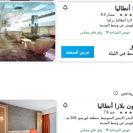
 أنطاليا
ممتاز 9.3
را, أنطاليا, تركيا
حوض السباحة
واي فاي مجاني
عرض الصفقة
ط في الليلة
زيدنس
ن بلازا أنطاليا
جيد 7.6
شارع البحر الابيض المتوسط, منطقة غورسو, 306 شارع كونيالتي, أنطاليا, تركيا
حوض السباحة
واي فاي مجاني