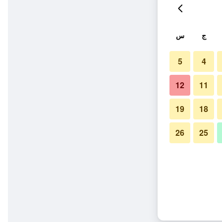
ج
س
5
4
12
11
19
18
26
25