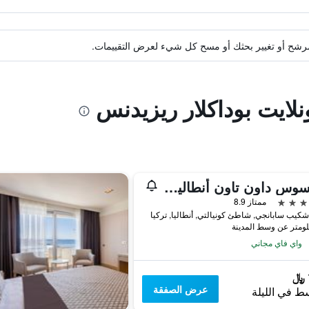
ة مرشح أو تغيير بحثك أو مسح كل شيء لعرض التقييمات.
نلايت بوداكلار ريزيدنس
ريكسوس داون تاون أنطاليا - الوصول إلى أرض الأساطير
ممتاز 8.9
كيب سابانجي, شاطئ كونيالتي, أنطاليا, تركيا
واي فاي مجاني
عرض الصفقة
ط في الليلة