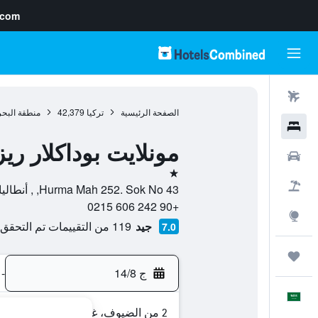
.com
رحلات طيران
الصفحة الرئيسية
تركيا
42,379
منطقة البحر
فنادق
مونلايت بوداكلار ر
سيارات
نجمة واحدة
حزم العروض
Hurma Mah 252. Sok No 43, , أنطاليا, محافظة أنطاليا, تركيا
+90 242 606 0215
استكشاف
جيد
119 من التقييمات تم التحقق منها
7.0
رحلات
ج 14/8
-
العَرَبِيَّة
2 من الضيوف، غرفة واحدة