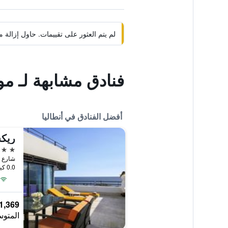
لم يتم العثور على تقييمات. حاول إزال
فنادق مشابهة لـ مو
أفضل الفنادق في أنطاليا
5 نجوم
شارع ش
0.0 كيلومتر عن وسط المدينة
1,369 ﷼
المتوس