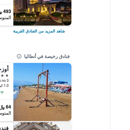
493 ﷼
المتوس
شاهد المزيد من الفنادق القريبة
فنادق رخيصة في أنطاليا
أوزج
2 نجمتين
1.0 كيلومتر عن وسط المدينة
64 ﷼
المتوس
فندق