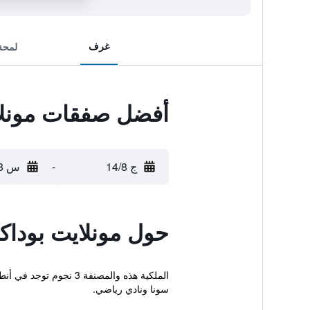
غرف
لمحة
أفضل صفقات مونلاي
ج 14/8
-
س 15/8
حول مونلايت بوداك
الملكية هذه والمصنفة
سونا ونادي رياضي.