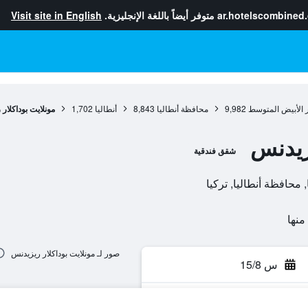
ar.hotelscombined
متوفر أيضاً باللغة الإنجليزية.
Visit site in English
 الأبيض المتوسط
9,982
محافظة أنطاليا
8,843
أنطاليا
1,702
مونلايت بوداكلار
يزيدنس
شقق فندقية
صور لـ مونلايت بوداكلار ريزيدنس
س 15/8