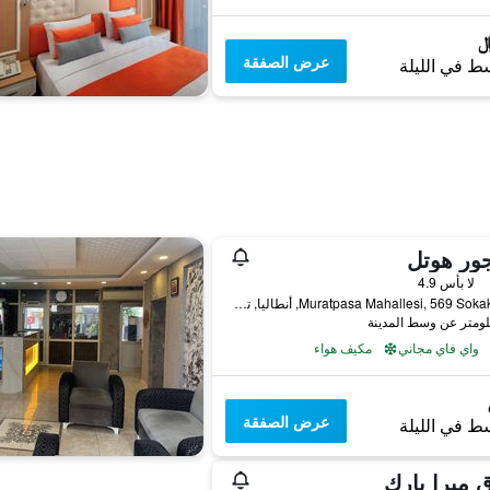
عرض الصفقة
ط في الليلة
ور هوتل
لا بأس 4.9
Muratpasa Mahallesi, 569 Sokak no 3, أنطاليا, تركيا
واي فاي مجاني
مكيف هواء
عرض الصفقة
ط في الليلة
 ميرا بارك