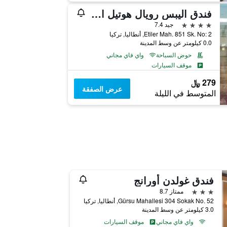
فندق اليبس رويال هوتيل اند سبا
4 نجوم
جيد 7.4
Etiler Mah. 851 Sk. No: 2, أنطاليا, تركيا
0.0 كيلومتر عن وسط المدينة
حوض السباحة
واي فاي مجاني
موقف السيارات
279 ﷼
عرض الصفقة
المتوسط في الليلة
فندق غولدن أورانج
3 نجوم
ممتاز 8.7
Gürsu Mahallesi 304 Sokak No. 52, أنطاليا, تركيا
3.0 كيلومتر عن وسط المدينة
واي فاي مجاني
موقف السيارات