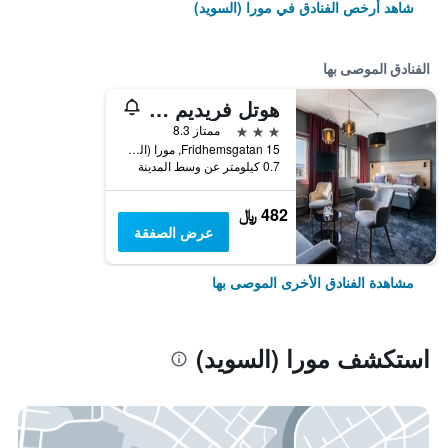
شاهد أرخص الفنادق في مورا (السويد)
الفنادق الموصى بها
هوتل فريديم زاجتن
3 نجوم
ممتاز 8.3
Fridhemsgatan 15, مورا (السويد), دالارنا, السويد
0.7 كيلومتر عن وسط المدينة
482 ﷼
عرض الصفقة
مشاهدة الفنادق الأخرى الموصى بها
استكشف مورا (السويد)