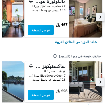
مالكولورنا هوستل
Björnramsgatan 2 2, مورا (السويد), دالارنا, السويد
0.3 كيلومتر عن وسط المدينة
467 ﷼
عرض الصفقة
شاهد المزيد من الفنادق القريبة
فنادق رخيصة في مورا (السويد)
ساكسفيكينز فاندرارهيم
2 نجمتين
ممتاز 8.0
Eldsläckarevägen 7, مورا (السويد), دالارنا, السويد
0.8 كيلومتر عن وسط المدينة
226 ﷼
عرض الصفقة