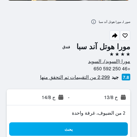
صور لـ مورا هوتل آند سبا
مورا هوتل آند سبا
فندق
4 نجوم
مورا (السويد)، السويد
+46 250 592 650
جيد
2,299 من التقييمات تم التحقق منها
7.8
خ 13/8
-
ج 14/8
2 من الضيوف، غرفة واحدة
بحث