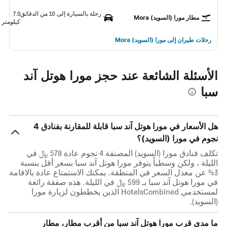
رحلة بالسيارة إلى 10 من الدقائق
7.0
مطار مورا (السويد) Mora
كيلومتر
رحلات طيران إلى مورا (السويد) Mora
الأسئلة الشائعة عند حجز مورا هوتل آند
سبا
هل الأسعار في مورا هوتل آند سبا قابلة للمقارنة بفنادق 4
نجوم في مورا (السويد)؟
تكلف فنادق مورا (السويد) المصنفة 4 نجوم عادة 578 ﷼ في
الليلة ، ولكن وسطياً يتوفر مورا هوتل آند سبا بسعر أقل بنسبة
3% عن معدل السعر في المنطقة. يمكنك الاستمتاع عادة بالاقامة
في مورا هوتل آند سبا بـ 599 ﷼ في الليلة. هذه صفقة رائعة
لمستخدمي HotelsCombined الذين يخططون لزيارة مورا
(السويد).
ما مدى قرب مورا هوتل آند سبا من أقرب مطار، مطار