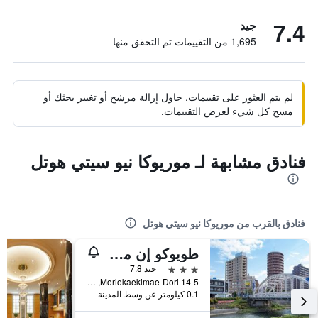
7.4
جيد
1,695 من التقييمات تم التحقق منها
لم يتم العثور على تقييمات. حاول إزالة مرشح أو تغيير بحثك أو
مسح كل شيء لعرض التقييمات.
فنادق مشابهة لـ موريوكا نيو سيتي هوتل
فنادق بالقرب من موريوكا نيو سيتي هوتل
طويوكو إن موريوكا إيكيماي
3 نجوم
جيد 7.8
Moriokaekimae-Dori 14-5, موريوكا, اليابان
0.1 كيلومتر عن وسط المدينة