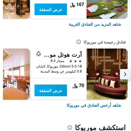
167 ﷼
عرض الصفقة
شاهد المزيد من الفنادق القريبة
فنادق رخيصة في موريوكا
آرت هوتل موريوكا
3 نجوم
ممتاز 8.4
3-3-18 Odouri, موريوكا, اليابان
0.8 كيلومتر عن وسط المدينة
70 ﷼
عرض الصفقة
شاهد أرخص الفنادق في موريوكا
استكشف موريوكا