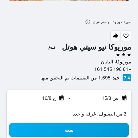
صور لـ موريوكا نيو سيتي هوتل
موريوكا نيو سيتي هوتل
فندق
3 نجوم
موريوكا، اليابان
+81 196 545 161
جيد
1,695 من التقييمات تم التحقق منها
7.4
س 15/8
-
ح 16/8
2 من الضيوف، غرفة واحدة
بحث