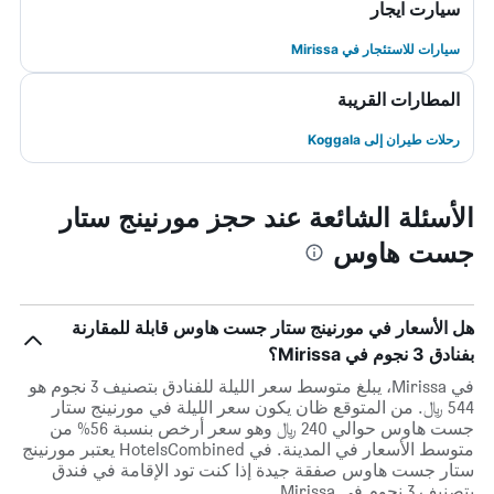
سيارت ايجار
سيارات للاستئجار في Mirissa
المطارات القريبة
رحلات طيران إلى Koggala
الأسئلة الشائعة عند حجز مورنينج ستار
جست هاوس
هل الأسعار في مورنينج ستار جست هاوس قابلة للمقارنة
بفنادق 3 نجوم في Mirissa؟
في Mirissa، يبلغ متوسط ​​سعر الليلة للفنادق بتصنيف 3 نجوم هو
544 ﷼. من المتوقع ظان يكون سعر الليلة في مورنينج ستار
جست هاوس حوالي 240 ﷼ وهو سعر أرخص بنسبة 56% من
متوسط الأسعار في المدينة. في HotelsCombined يعتبر مورنينج
ستار جست هاوس صفقة جيدة إذا كنت تود الإقامة في فندق
بتصنيف 3 نجوم في Mirissa.