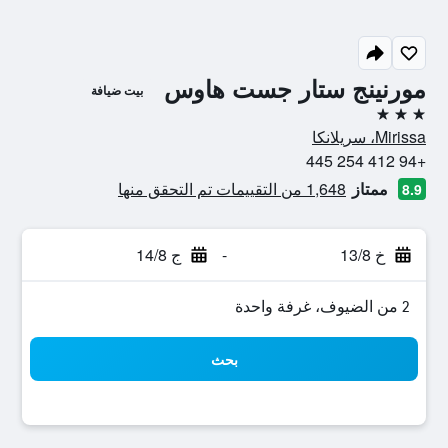
مورنينج ستار جست هاوس
بيت ضيافة
3 نجوم
Mirissa، سريلانكا
+94 412 254 445
ممتاز
1,648 من التقييمات تم التحقق منها
8.9
خ 13/8
-
ج 14/8
2 من الضيوف، غرفة واحدة
بحث