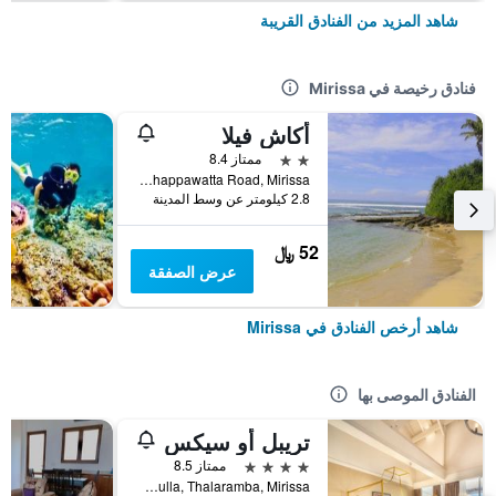
شاهد المزيد من الفنادق القريبة
فنادق رخيصة في Mirissa
أكاش فيلا
2 نجمتين
ممتاز 8.4
Thappawatta Road, Mirissa, سريلانكا
2.8 كيلومتر عن وسط المدينة
52 ﷼
عرض الصفقة
شاهد أرخص الفنادق في Mirissa
الفنادق الموصى بها
تريبل أو سيكس
4 نجوم
ممتاز 8.5
PO Box 0006, Bandaramulla, Thalaramba, Mirissa, سريلانكا