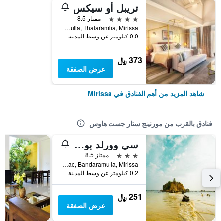
تريبل أو سيكس
4 نجوم
ممتاز 8.5
PO Box 0006, Bandaramulla, Thalaramba, Mirissa, سريلانكا
0.0 كيلومتر عن وسط المدينة
373 ﷼
عرض الصفقة
شاهد المزيد من أهم الفنادق في Mirissa
فنادق بالقرب من مورنينج ستار جست هاوس
سي وورلد بوتيك هوتل
3 نجوم
ممتاز 8.5
Matara Road, Bandaramulla, Mirissa, سريلانكا
0.2 كيلومتر عن وسط المدينة
251 ﷼
عرض الصفقة