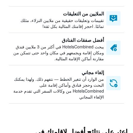
الملايين من التعليقات
تقييمات وتعليقات حقيقية من ملايين النزلاء، مثلك
تمامًا. احجز إقامتك المثالية بكل ثقة!
أفضل صفقات الفنادق
يبحث HotelsCombined في أكثر من 3 ملايين فندق
ومكان إقامة ويجمعهم في مكان واحد حتى تتمكن من
مقارنة أماكن الإقامة المثالية.
إلغاء مجاني
من الوارد أن تتغير الخطط — نتفهم ذلك. ولهذا يمكنك
البحث وحجز فنادق وأماكن إقامة على
HotelsCombined من وكالات السفر التي تقدم خدمة
الإلغاء المجاني
اعثر على نتائج أفضل لإقامتك في