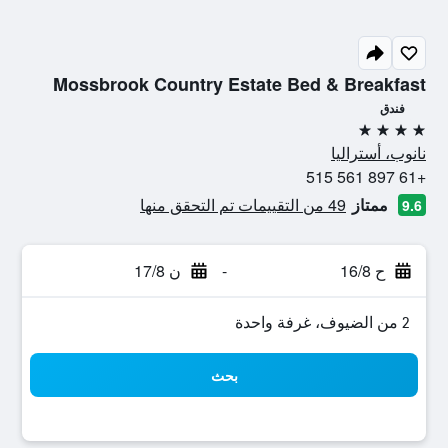
Mossbrook Country Estate Bed & Breakfast
فندق
4 نجوم
نانوب، أستراليا
+61 897 561 515
ممتاز
49 من التقييمات تم التحقق منها
9.6
ح 16/8
-
ن 17/8
2 من الضيوف، غرفة واحدة
بحث