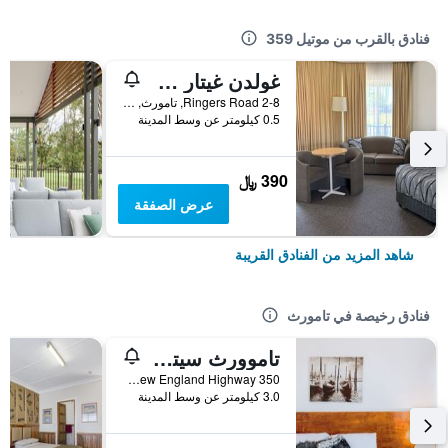
فنادق بالقرب من موتيل 359
غولدن غيتار موتور إن
2-8 Ringers Road, تامورث, NSW, أستراليا
0.5 كيلومتر عن وسط المدينة
390 ﷼
عرض الصفقة
شاهد المزيد من الفنادق القريبة
فنادق رخيصة في تامورث
تاموورث سيتي موتل
350 Goonoo Goonoo Road, New England Highway, تامورث, NSW, أستراليا
3.0 كيلومتر عن وسط المدينة