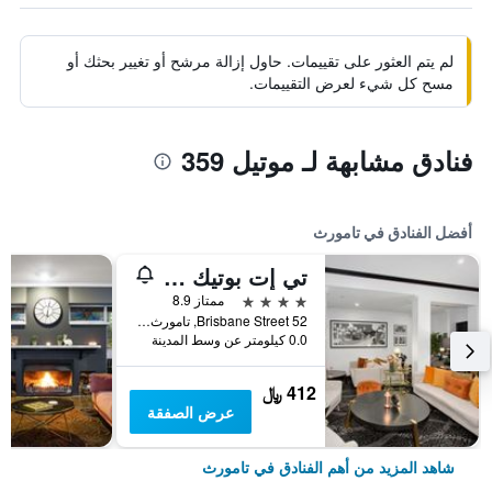
لم يتم العثور على تقييمات. حاول إزالة مرشح أو تغيير بحثك أو
مسح كل شيء لعرض التقييمات.
فنادق مشابهة لـ موتيل 359
أفضل الفنادق في تامورث
تي إت بوتيك هوتل، آن أسيند كوليكشن هوتل
4 نجوم
ممتاز 8.9
52 Brisbane Street, تامورث, NSW, أستراليا
0.0 كيلومتر عن وسط المدينة
412 ﷼
عرض الصفقة
شاهد المزيد من أهم الفنادق في تامورث