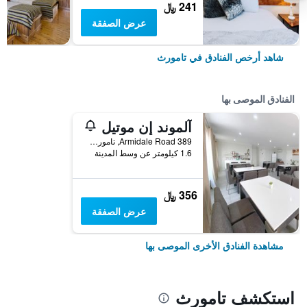
241 ﷼
عرض الصفقة
شاهد أرخص الفنادق في تامورث
الفنادق الموصى بها
آلموند إن موتيل
389 Armidale Road, تامورث, NSW, أستراليا
1.6 كيلومتر عن وسط المدينة
356 ﷼
عرض الصفقة
مشاهدة الفنادق الأخرى الموصى بها
استكشف تامورث