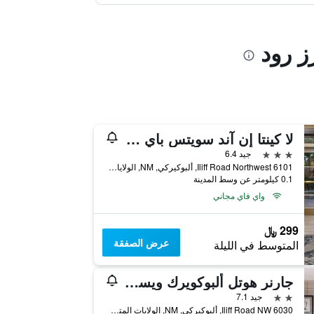
لا كينتا إن آند سويتس باي ويندام ألبوكيركي ويست
3 نجوم
جيد 6.4
6101 Iliff Road Northwest, ألبوكيركي, NM, الولايات المتحدة الأميريكية
0.1 كيلومتر عن وسط المدينة
واي فاي مجاني
299 ﷼
عرض الصفقة
المتوسط في الليلة
جارنر هوتل ألبوكويرك ويست باي آيتش جي
2 نجمتين
جيد 7.1
6030 Iliff Road NW, ألبوكيركي, NM, الولايات المتحدة الأميريكية