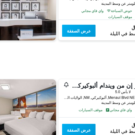
حوض السباحة
واي فاي مجاني
موقف السيارات
عرض الصفقة
ط في الليلة
دايز إن من ويندام ألبوكيركي، الشمال الشرقي
لا بأس 5.0
2108 Menaul Blvd NE, ألبوكيركي, NM, الولايات المتحدة الأميريكية
واي فاي مجاني
موقف السيارات
عرض الصفقة
ط في الليلة