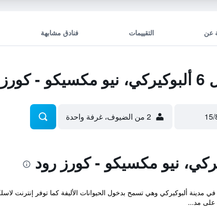
 عن
التقييمات
فنادق مشابهة
 رود
2 من الضيوف، غرفة واحدة
قع Motel 6 Albuquerque - Coors Road في مدينة ألبوكيركي وهي تسمح بدخول الحيوانات الأليفة كما توف
لى مد...