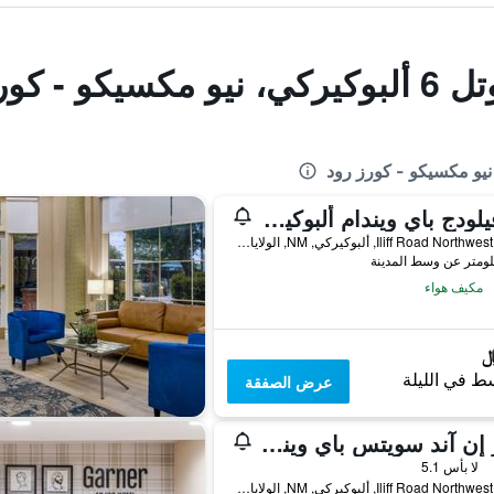
 كورز رود
ترافيلودج باي ويندام ألبوكيركي ويست
6012 Iliff Road Northwest, ألبوكيركي, NM, الولايات المتحدة الأميريكية
مكيف هواء
ط في الليلة
عرض الصفقة
دايز إن آند سويتس باي ويندام ألبوكرك ويست
لا بأس 5.1
6031 Iliff Road Northwest, ألبوكيركي, NM, الولايات المتحدة الأميريكية