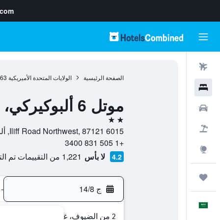
.com
رحلات طيران
الصفحة الرئيسية
الولايات المتحدة الأميريكية
963
فنادق
موتل 6 ألبوكيركي، نيو مكسيكو - كورز رود
سيارات
2 نجمتين
حزم العروض
6015 Iliff Road Northwest, 87121, ألبوكيركي, نيو مكسيكو, الولايات المتحدة الأميريكية
+1 505 831 3400
استكشاف
لا بأس
1,221 من التقييمات تم التحقق منها
4.2
رحلات
ج 14/8
-
العَرَبِيَّة
2 من الضيوف، غرفة واحدة