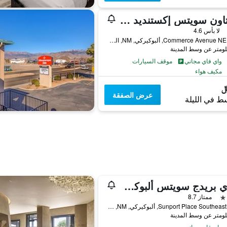
إن تاون سويتس إكستنديد ستاي ألبوكيرك
لا بأس 4.6
4676 Commerce Avenue NE, ألبوكيركي, NM, الولايات المتحدة الأميريكية
واي فاي مجاني
موقف السيارات
مكيف هواء
عرض الصفقة
ط في الليلة
ستاي بريدج سويتس ألبوكورك - أيربورت بي آيتش جي
ممتاز 8.7
1350 Sunport Place Southeast, ألبوكيركي, NM, الولايات المتحدة الأميريكية
واي فاي مجاني