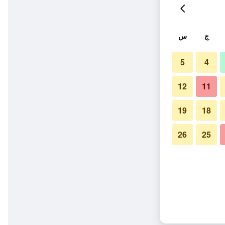
ج
س
5
4
12
11
19
18
26
25