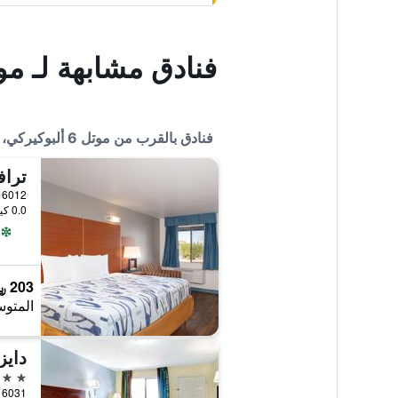
فنادق مشابهة لـ موتل 6 ألبوكيركي، نيو مكسيكو -
فنادق بالقرب من موتل 6 ألبوكيركي، نيو مكسيكو - كورز رود
0.0 كيلومتر عن وسط المدينة
203 ﷼
المتوس
2 نجمتين