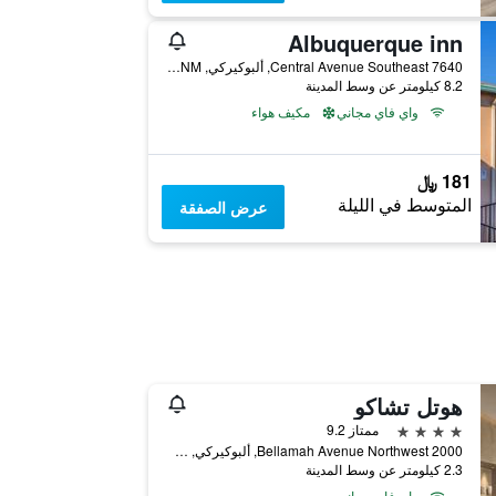
Albuquerque inn
7640 Central Avenue Southeast, ألبوكيركي, NM, الولايات المتحدة الأميريكية
8.2 كيلومتر عن وسط المدينة
واي فاي مجاني
مكيف هواء
181 ﷼
المتوسط في الليلة
عرض الصفقة
هوتل تشاكو
4 نجوم
ممتاز 9.2
2000 Bellamah Avenue Northwest, ألبوكيركي, NM, الولايات المتحدة الأميريكية
2.3 كيلومتر عن وسط المدينة
واي فاي مجاني