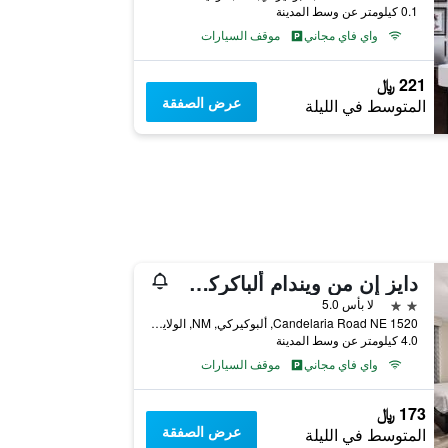
0.1 كيلومتر عن وسط المدينة
واي فاي مجاني
موقف السيارات
221 ﷼
عرض الصفقة
المتوسط في الليلة
دايز إن من ويندام ألباكركي آي-25
2 نجمتين
لا بأس 5.0
1520 Candelaria Road NE, ألبوكيركي, NM, الولايات المتحدة الأميريكية
4.0 كيلومتر عن وسط المدينة
واي فاي مجاني
موقف السيارات
173 ﷼
عرض الصفقة
المتوسط في الليلة