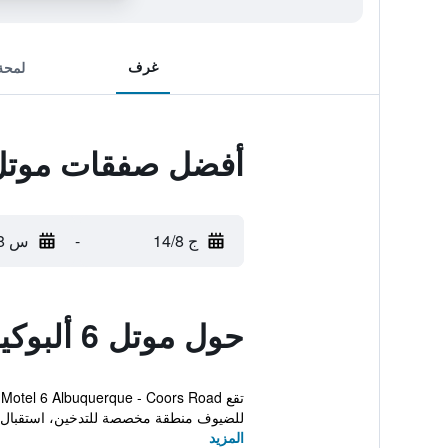
غرف
لمحة
أفضل صفقات موتل 6 ألبوكيركي، نيو مكسيكو - كورز
ج 14/8
-
س 15/8
حول موتل 6 ألبوكيركي، نيو مكسيكو - كورز رود
ت
للضيوف منطقة مخصصة للتدخين، استقبال ع
المزيد