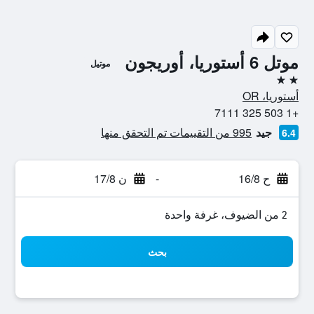
موتل 6 أستوريا، أوريجون
موتيل
2 نجمتين
أستوريا، OR
+1 503 325 7111
جيد
995 من التقييمات تم التحقق منها
6.4
ح 16/8
-
ن 17/8
2 من الضيوف، غرفة واحدة
بحث