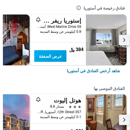
فنادق رخيصة في أستوريا
إستوريا ريفر شور موتل
59 West Marine Drive, أستوريا, OR, الولايات المتحدة الأميريكية
0.9 كيلومتر عن وسط المدينة
384 ﷼
عرض الصفقة
شاهد أرخص الفنادق في أستوريا
الفنادق الموصى بها
هوتل إليوت
3 نجوم
ممتاز 8.6
357 12th Street, أستوريا, OR, الولايات المتحدة الأميريكية
0.1 كيلومتر عن وسط المدينة