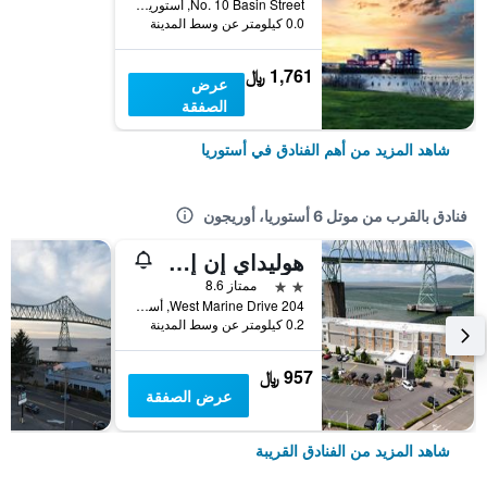
No. 10 Basin Street, أستوريا, OR, الولايات المتحدة الأميريكية
0.0 كيلومتر عن وسط المدينة
1,761 ﷼
عرض
الصفقة
شاهد المزيد من أهم الفنادق في أستوريا
فنادق بالقرب من موتل 6 أستوريا، أوريجون
هوليداي إن إكسبرس آند سويتس أستوري ا باي آيتش جي
2 نجمتين
ممتاز 8.6
204 West Marine Drive, أستوريا, OR, الولايات المتحدة الأميريكية
0.2 كيلومتر عن وسط المدينة
957 ﷼
عرض الصفقة
شاهد المزيد من الفنادق القريبة