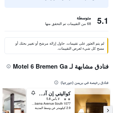
5.1
متوسطة
68 من التقييمات تم التحقق منها
لم يتم العثور على تقييمات. حاول إزالة مرشح أو تغيير بحثك أو
مسح كل شيء لعرض التقييمات.
فنادق مشابهة لـ Motel 6 Bremen Ga
فنادق رخيصة في بريمن (جورجيا)
كواليتي إن آند سويتس بريمين
2 نجمتين
لا بأس 5.8
1077 Alabama Avenue South, بريمن (جورجيا), GA, الولايات المتحدة الأميريكية
2.9 كيلومتر عن وسط المدينة