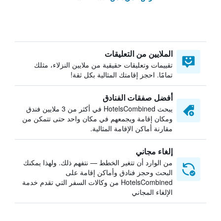
الملايين من التعليقات
تقييمات وتعليقات حقيقية من ملايين النزلاء، مثلك
تمامًا. احجز إقامتك المثالية بكل ثقة!
أفضل صفقات الفنادق
يبحث HotelsCombined في أكثر من 3 ملايين فندق
ومكان إقامة ويجمعهم في مكان واحد حتى تتمكن من
مقارنة أماكن الإقامة المثالية.
إلغاء مجاني
من الوارد أن تتغير الخطط — نتفهم ذلك. ولهذا يمكنك
البحث وحجز فنادق وأماكن إقامة على
HotelsCombined من وكالات السفر التي تقدم خدمة
الإلغاء المجاني