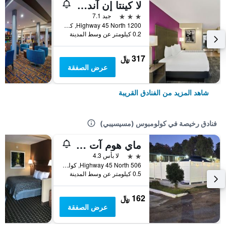
لا كينتا إن آند سويتس باي ويندام كولومبوس إم إس
3 نجوم
جيد 7.1
1200 Highway 45 North, كولومبوس (مسيسيبي), MS, الولايات المتحدة الأميريكية
0.2 كيلومتر عن وسط المدينة
317 ﷼
عرض الصفقة
شاهد المزيد من الفنادق القريبة
فنادق رخيصة في كولومبوس (مسيسيبي)
ماي هوم آت كولومبوس
2 نجمتين
لا بأس 4.3
506 Highway 45 North, كولومبوس (مسيسيبي), MS, الولايات المتحدة الأميريكية
0.5 كيلومتر عن وسط المدينة
162 ﷼
عرض الصفقة