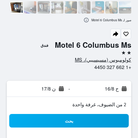
صور لـ Motel 6 Columbus Ms
Motel 6 Columbus Ms
فندق
2 نجمتين
كولومبوس (مسيسيبي)، MS
+1 662 327 4450
ح 16/8
-
ن 17/8
2 من الضيوف، غرفة واحدة
بحث