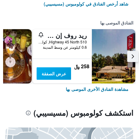
شاهد أرخص الفنادق في كولومبوس (مسيسيبي)
الفنادق الموصى بها
ريد روف إن كولومبوس، إم إس
510 Highway 45 North, كولومبوس (مسيسيبي), MS, الولايات المتحدة الأميريكية
0.6 كيلومتر عن وسط المدينة
258 ﷼
عرض الصفقة
مشاهدة الفنادق الأخرى الموصى بها
استكشف كولومبوس (مسيسيبي)