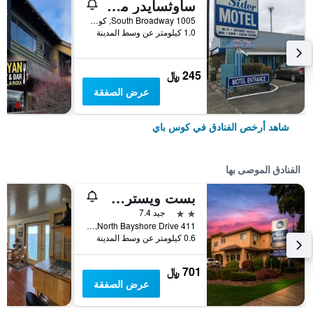
ساوثسايدر موتل
1005 South Broadway, كوس باي, OR, الولايات المتحدة الأميريكية
1.0 كيلومتر عن وسط المدينة
245 ﷼
عرض الصفقة
شاهد أرخص الفنادق في كوس باي
الفنادق الموصى بها
بست ويسترن هوليداي هوتل
2 نجمتين
جيد 7.4
411 North Bayshore Drive, كوس باي, OR, الولايات المتحدة الأميريكية
0.6 كيلومتر عن وسط المدينة
701 ﷼
عرض الصفقة