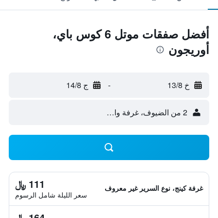
أفضل صفقات موتل 6 كوس باي،
أوريجون
خ 13/8
-
ج 14/8
2 من الضيوف، غرفة واحدة
111 ﷼
غرفة كينج، نوع السرير غير معروف
سعر الليلة شامل الرسوم
164 ﷼