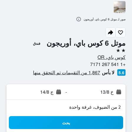
صور لـ موتل 6 كوس باي، أوريجون
موتل 6 كوس باي، أوريجون
فندق
2 نجمتين
كوس باي، OR
+1 541 267 7171
لا بأس
1,867 من التقييمات تم التحقق منها
5.6
خ 13/8
-
ج 14/8
2 من الضيوف، غرفة واحدة
بحث