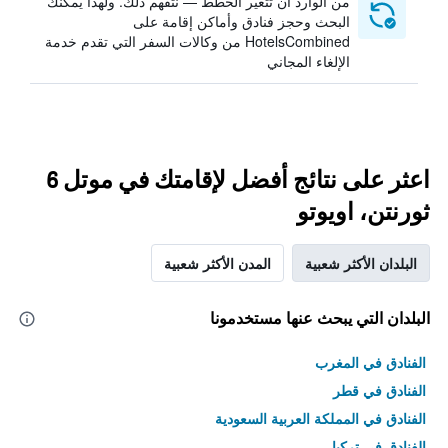
من الوارد أن تتغير الخطط — نتفهم ذلك. ولهذا يمكنك
البحث وحجز فنادق وأماكن إقامة على
HotelsCombined من وكالات السفر التي تقدم خدمة
الإلغاء المجاني
اعثر على نتائج أفضل لإقامتك في موتل 6
ثورنتن، اويوتو
البلدان الأكثر شعبية
المدن الأكثر شعبية
البلدان التي يبحث عنها مستخدمونا
الفنادق في المغرب
الفنادق في قطر
الفنادق في المملكة العربية السعودية
الفنادق في تركيا