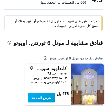
666 من التقييمات تم التحقق منها
لم يتم العثور على تقييمات. حاول إزالة مرشح أو تغيير بحثك أو
مسح كل شيء لعرض التقييمات.
فنادق مشابهة لـ موتل 6 ثورنتن، اويوتو
فنادق بالقرب من موتل 6 ثورنتن، اويوتو
كاندلوود سويتس دنفر نورث - ثورنتن باي آيتش جي
2 نجمتين
جيد 7.8
14362 Lincoln Way, ثورنتون, CO, الولايات المتحدة الأميريكية
12.1 كيلومتر عن وسط المدينة
476 ﷼
عرض الصفقة