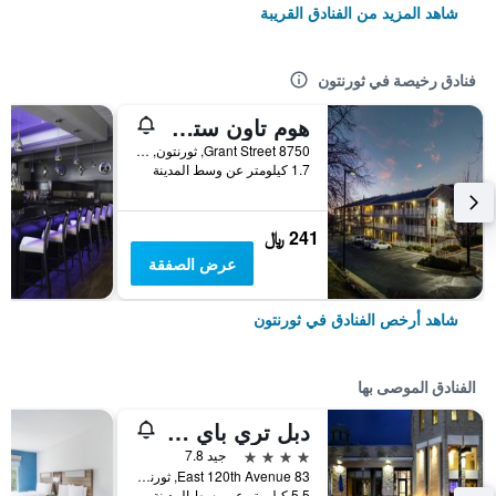
شاهد المزيد من الفنادق القريبة
فنادق رخيصة في ثورنتون
هوم تاون ستوديوز باي رد روف دنفر - ثورنتن
8750 Grant Street, ثورنتون, CO, الولايات المتحدة الأميريكية
1.7 كيلومتر عن وسط المدينة
241 ﷼
عرض الصفقة
شاهد أرخص الفنادق في ثورنتون
الفنادق الموصى بها
دبل تري باي هيلتون دنفر - ثورنتن
4 نجوم
جيد 7.8
83 East 120th Avenue, ثورنتون, CO, الولايات المتحدة الأميريكية
5.5 كيلومتر عن وسط المدينة