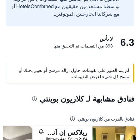
بواسطة مستخدمين حقيقيين مع HotelsCombined أو
مع شركائنا الخارجيين الموثوقين.
6.3
لا بأس
393 من التقييمات تم التحقق منها
لم يتم العثور على تقييمات. حاول إزالة مرشح أو تغيير بحثك أو
مسح كل شيء لعرض التقييمات.
فنادق مشابهة لـ كلاريون بوينتي
فنادق بالقرب من كلاريون بوينتي
ريلاكس إن آند سويتس
2184 US Highway 441 South, دوبلين (جورجيا), GA, الولايات المتحدة الأميريكية