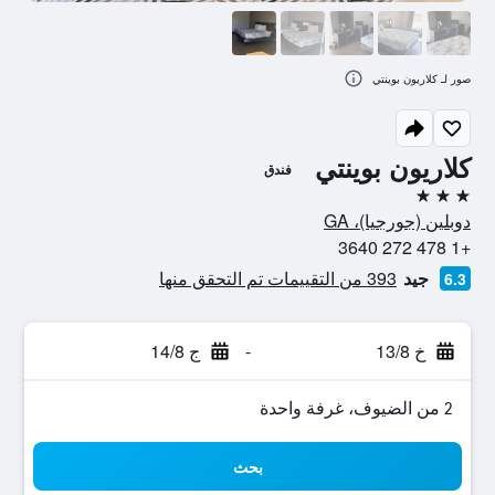
صور لـ كلاريون بوينتي
كلاريون بوينتي
فندق
3 نجوم
دوبلين (جورجيا)، GA
+1 478 272 3640
جيد
393 من التقييمات تم التحقق منها
6.3
خ 13/8
-
ج 14/8
2 من الضيوف، غرفة واحدة
بحث