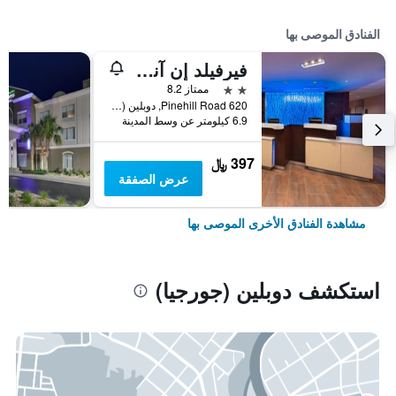
الفنادق الموصى بها
فيرفيلد إن آند سويتس باي ماريوت دبلن
2 نجمتين
ممتاز 8.2
620 Pinehill Road, دوبلين (جورجيا), GA, الولايات المتحدة الأميريكية
6.9 كيلومتر عن وسط المدينة
397 ﷼
عرض الصفقة
مشاهدة الفنادق الأخرى الموصى بها
استكشف دوبلين (جورجيا)