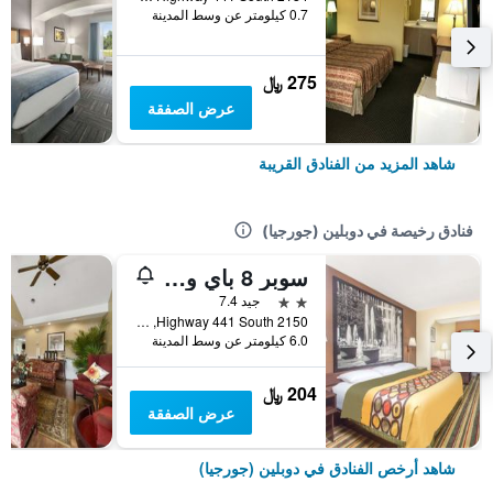
0.7 كيلومتر عن وسط المدينة
275 ﷼
عرض الصفقة
شاهد المزيد من الفنادق القريبة
فنادق رخيصة في دوبلين (جورجيا)
سوبر 8 باي ويندام دوبلين
2 نجمتين
جيد 7.4
2150 Highway 441 South, دوبلين (جورجيا), GA, الولايات المتحدة الأميريكية
6.0 كيلومتر عن وسط المدينة
204 ﷼
عرض الصفقة
شاهد أرخص الفنادق في دوبلين (جورجيا)