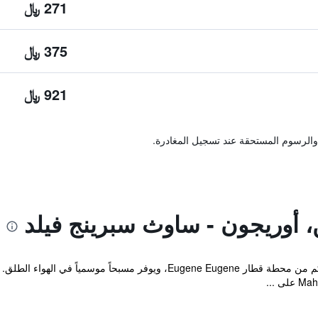
271 ﷼
375 ﷼
921 ﷼
والرسوم المستحقة عند تسجيل المغادرة.
يقع هذا الموتيل في أوريغون على بعد 5.6 كم من محطة قطار Eugene Eugene،