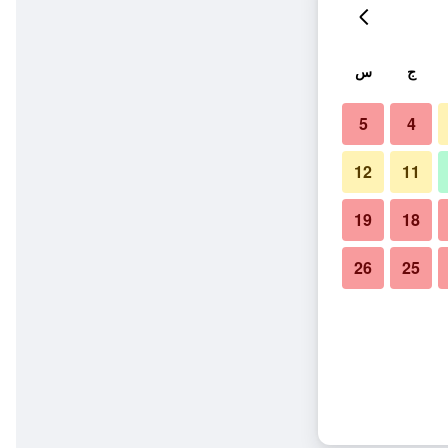
ج
س
5
4
12
11
19
18
26
25