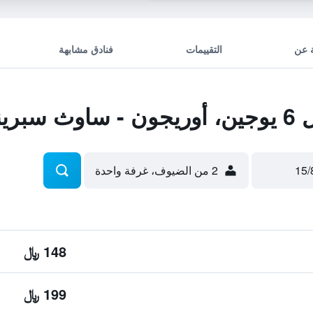
 عن
التقييمات
فنادق مشابهة
فيلد
2 من الضيوف، غرفة واحدة
148 ﷼
199 ﷼