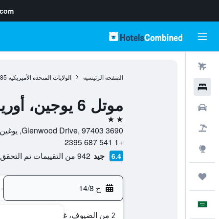
.com
رحلات طيران
الصفحة الرئيسية
الولايات المتحدة الأميريكية
985
فنادق
موتل 6 يوجين، أوريجون - ساوث سبرينج فيلد
سيارات
2 نجمتين
حزم العروض
3690 Glenwood Drive, 97403, يوغين, ولاية أوريغون, الولايات المتحدة الأميريكية
+1 541 687 2395
استكشاف
جيد
942 من التقييمات تم التحقق منها
6.4
رحلات
ج 14/8
-
العَرَبِيَّة
2 من الضيوف، غرفة واحدة