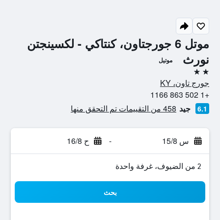
موتل 6 جورجتاون، كنتاكي - لكسينجتن
نورث
موتيل
2 نجمتين
جورج تاون، KY
+1 502 863 1166
جيد
458 من التقييمات تم التحقق منها
6.1
س 15/8
-
ح 16/8
2 من الضيوف، غرفة واحدة
بحث