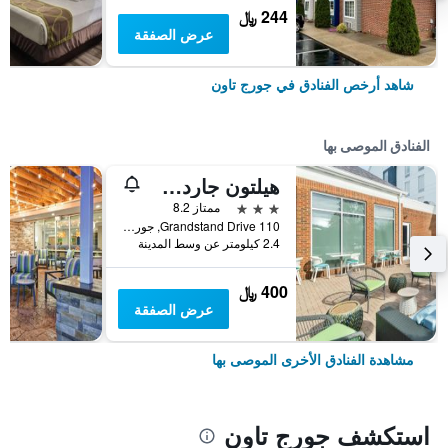
244 ﷼
عرض الصفقة
شاهد أرخص الفنادق في جورج تاون
الفنادق الموصى بها
هيلتون جاردن إن ليكسنجتون جورج تاون
3 نجوم
ممتاز 8.2
110 Grandstand Drive, جورج تاون, KY, الولايات المتحدة الأميريكية
2.4 كيلومتر عن وسط المدينة
400 ﷼
عرض الصفقة
مشاهدة الفنادق الأخرى الموصى بها
استكشف جورج تاون