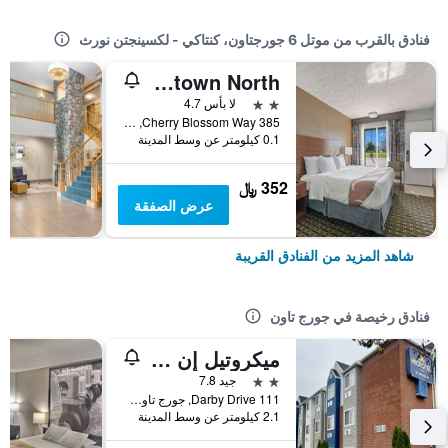
فنادق بالقرب من موتل 6 جورجتاون، كنتاكي - لكسينجتن نورث
Quality Inn Georgetown North
2 نجمتين
لا بأس 4.7
385 Cherry Blossom Way, جورج تاون, KY, الولايات المتحدة الأميريكية
0.1 كيلومتر عن وسط المدينة
352 ﷼
عرض الصفقة
شاهد المزيد من الفنادق القريبة
فنادق رخيصة في جورج تاون
ميكروتيل إن باي ويندام جورجتاون
2 نجمتين
جيد 7.8
111 Darby Drive, جورج تاون, KY, الولايات المتحدة الأميريكية
2.1 كيلومتر عن وسط المدينة