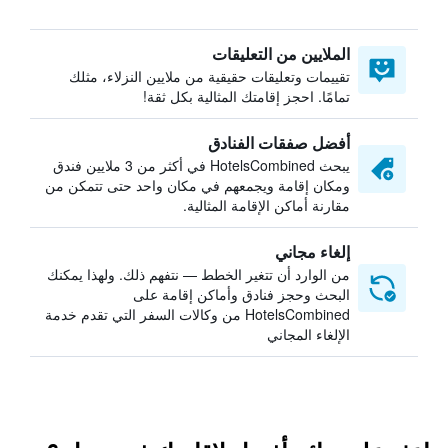
الملايين من التعليقات
تقييمات وتعليقات حقيقية من ملايين النزلاء، مثلك
تمامًا. احجز إقامتك المثالية بكل ثقة!
أفضل صفقات الفنادق
يبحث HotelsCombined في أكثر من 3 ملايين فندق
ومكان إقامة ويجمعهم في مكان واحد حتى تتمكن من
مقارنة أماكن الإقامة المثالية.
إلغاء مجاني
من الوارد أن تتغير الخطط — نتفهم ذلك. ولهذا يمكنك
البحث وحجز فنادق وأماكن إقامة على
HotelsCombined من وكالات السفر التي تقدم خدمة
الإلغاء المجاني