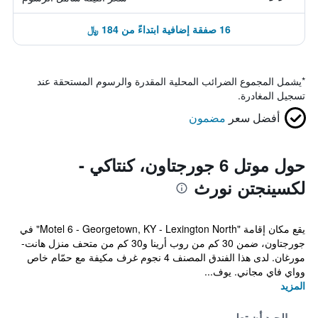
16 صفقة إضافية ابتداءً من 184 ﷼
*
يشمل المجموع الضرائب المحلية المقدرة والرسوم المستحقة عند
تسجيل المغادرة.
أفضل سعر
مضمون
حول موتل 6 جورجتاون، كنتاكي -
لكسينجتن نورث
يقع مكان إقامة "Motel 6 - Georgetown, KY - Lexington North" في
جورجتاون، ضمن 30 كم من روب أرينا و30 كم من متحف منزل هانت-
مورغان. لدى هذا الفندق المصنف 4 نجوم غرف مكيفة مع حمّام خاص
وواي فاي مجاني. يوف...
المزيد