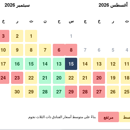
أغسطس 2026
سبتمبر 2026
ث
ث
ر
خ
ج
س
ح
ن
ث
ر
خ
3
2
1
1
لة الواحدة
10
9
8
7
6
8
7
6
5
4
لي في الليلة
17
16
15
14
13
15
14
13
12
11
 ﷼
عرض الصفقة
24
23
22
21
20
22
21
20
19
18
30
29
28
27
29
28
27
26
25
 ﷼
عرض الصفقة
 ﷼
عرض الصفقة
سط
مرتفع
بناءً على متوسط أسعار الفنادق ذات الثلاث نجوم.