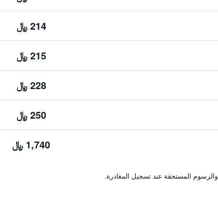
214 ﷼
215 ﷼
228 ﷼
250 ﷼
1,740 ﷼
والرسوم المستحقة عند تسجيل المغادرة.