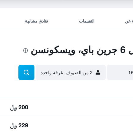
 عن
التقييمات
فنادق مشابهة
نسن
2 من الضيوف، غرفة واحدة
200 ﷼
229 ﷼