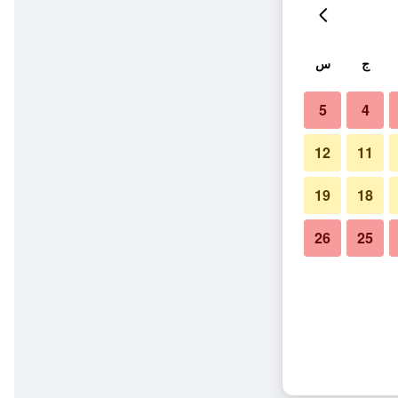
ج
س
5
4
12
11
19
18
26
25