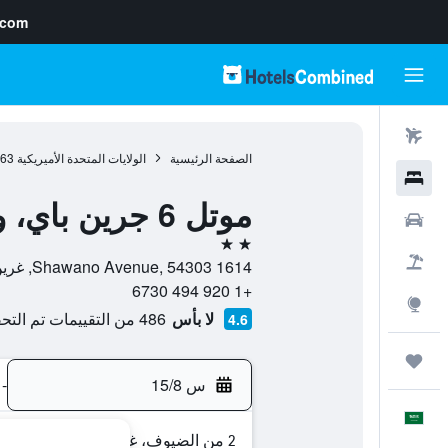
.com
رحلات طيران
الصفحة الرئيسية
الولايات المتحدة الأميريكية
963
فنادق
موتل 6 جرين باي، ويسكونسن
سيارات
2 نجمتين
حزم العروض
1614 Shawano Avenue, 54303, غرين باي, ويسكونسن, الولايات المتحدة الأميريكية
+1 920 494 6730
استكشاف
لا بأس
486 من التقييمات تم التحقق منها
4.6
رحلات
س 15/8
-
العَرَبِيَّة
2 من الضيوف، غرفة واحدة