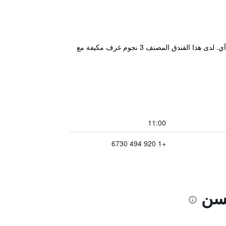
يقع مكان إقامة "Motel 6-Green Bay, WI" في غرين باي، ضمن 4.6 كم من مركز ريش و4.7 كم من مركز مؤتمرات كيه.آي. لدى هذا الفندق المصنف 3 نجوم غرف مكيفة مع
11:00
+1 920 494 6730