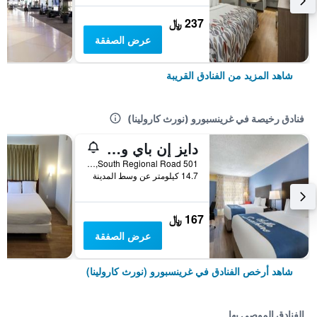
237 ﷼
عرض الصفقة
شاهد المزيد من الفنادق القريبة
فنادق رخيصة في غرينسبورو (نورث كارولينا)
دايز إن باي ويندام جرينزبورو أيربورت
501 South Regional Road, غرينسبورو (نورث كارولينا), NC, الولايات المتحدة الأميريكية
14.7 كيلومتر عن وسط المدينة
167 ﷼
عرض الصفقة
شاهد أرخص الفنادق في غرينسبورو (نورث كارولينا)
الفنادق الموصى بها