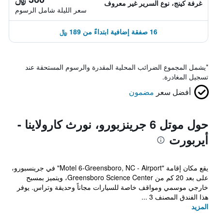
غرفة كينج، نوع السرير غير معروف
سعر الليلة شامل الرسوم
16 صفقة إضافية ابتداءً من 189 ﷼
*
يشمل المجموع الضرائب المحلية المقدرة والرسوم المستحقة عند
تسجيل المغادرة.
أفضل سعر
مضمون
حول موتل 6 جرينزبورو، نورث كارولاينا -
أيربورت
يقع مكان إقامة "Motel 6-Greensboro, NC - Airport" في جرينسبورو،
على بعد 20 كم من Greensboro Science Center، ويتميز بمسبح
خارجي موسمي ومواقف خاصة للسيارات مجاناً وحديقة وتراس. يوفر
هذا الفندق المصنف 3 ...
المزيد