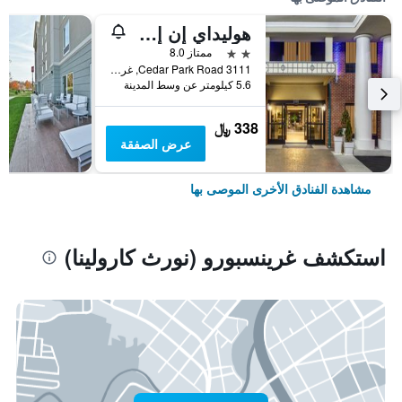
هوليداي إن إكسبرس هوتل آند سويتس جرينسبورو - إيست بٕي آيتش جي
2 نجمتين
ممتاز 8.0
3111 Cedar Park Road, غرينسبورو (نورث كارولينا), NC, الولايات المتحدة الأميريكية
5.6 كيلومتر عن وسط المدينة
338 ﷼
عرض الصفقة
مشاهدة الفنادق الأخرى الموصى بها
استكشف غرينسبورو (نورث كارولينا)