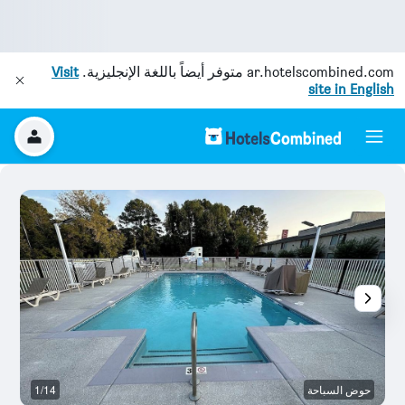
ar.hotelscombined.com
متوفر أيضاً باللغة الإنجليزية.
Visit
site in English
حوض السباحة
1/14
آخ