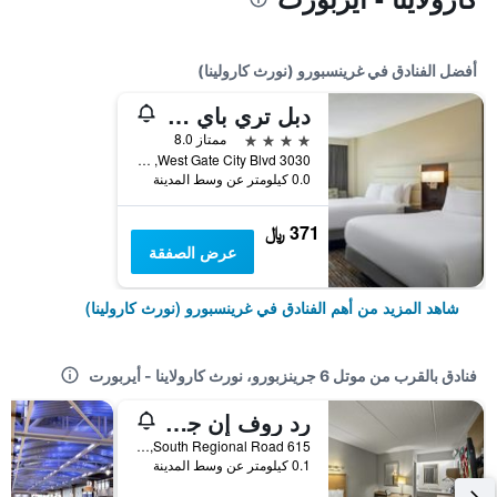
أفضل الفنادق في غرينسبورو (نورث كارولينا)
دبل تري باي هيلتون جرينسبورو
4 نجوم
ممتاز 8.0
3030 West Gate City Blvd, غرينسبورو (نورث كارولينا), NC, الولايات المتحدة الأميريكية
0.0 كيلومتر عن وسط المدينة
371 ﷼
عرض الصفقة
شاهد المزيد من أهم الفنادق في غرينسبورو (نورث كارولينا)
فنادق بالقرب من موتل 6 جرينزبورو، نورث كارولاينا - أيربورت
رد روف إن جرينسبورو إيربورت
615 South Regional Road, غرينسبورو (نورث كارولينا), NC, الولايات المتحدة الأميريكية
0.1 كيلومتر عن وسط المدينة