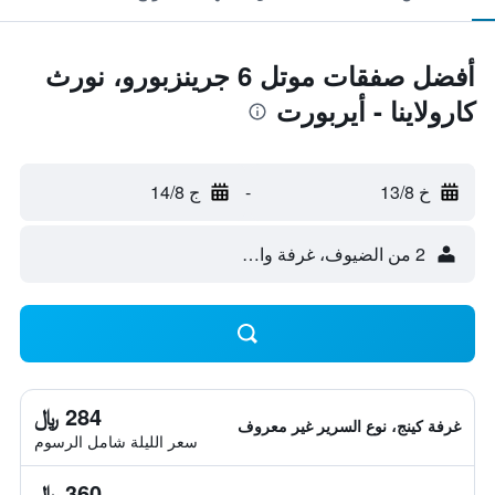
أفضل صفقات موتل 6 جرينزبورو، نورث
كارولاينا - أيربورت
خ 13/8
-
ج 14/8
2 من الضيوف، غرفة واحدة
284 ﷼
غرفة كينج، نوع السرير غير معروف
سعر الليلة شامل الرسوم
360 ﷼