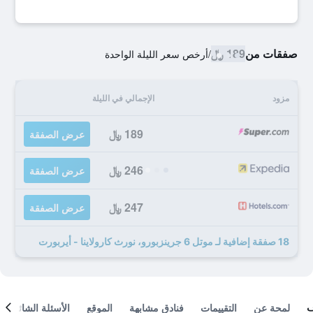
صفقات من
189 ﷼
/
أرخص سعر الليلة الواحدة
مزود
الإجمالي في الليلة
189 ﷼
عرض الصفقة
246 ﷼
عرض الصفقة
247 ﷼
عرض الصفقة
18 صفقة إضافية لـ موتل 6 جرينزبورو، نورث كارولاينا - أيربورت
لمحة عن
التقييمات
فنادق مشابهة
الموقع
الأسئلة الشائعة