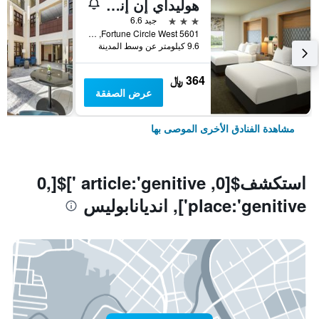
هوليداي إن إنديانابوليس أيربورت أريا ارٕا باي آيتش جي
3 نجوم
جيد 6.6
5601 Fortune Circle West, انديانابوليس, IN, الولايات المتحدة الأميريكية
9.6 كيلومتر عن وسط المدينة
364 ﷼
عرض الصفقة
مشاهدة الفنادق الأخرى الموصى بها
استكشف$[0, article:'genitive ']$[0,
place:'genitive'], انديانابوليس