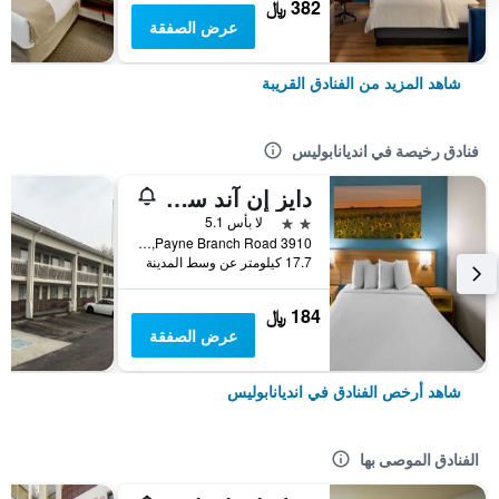
382 ﷼
عرض الصفقة
شاهد المزيد من الفنادق القريبة
فنادق رخيصة في انديانابوليس
دايز إن آند سويتس باي وبندام نورث ويست إنديانابوليس
2 نجمتين
لا بأس 5.1
3910 Payne Branch Road, انديانابوليس, IN, الولايات المتحدة الأميريكية
17.7 كيلومتر عن وسط المدينة
184 ﷼
عرض الصفقة
شاهد أرخص الفنادق في انديانابوليس
الفنادق الموصى بها