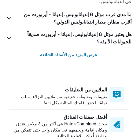
في انديانابوليس.
ما مدى قرب موتل 6 إنديانابوليس، إنديانا - أيربورت من
أقرب مطار، مطار انديانابوليس الدولي؟
هل يعتبر موتل 6 إنديانابوليس، إنديانا - أيربورت صديقاً
للحيوانات الأليفة؟
عرض المزيد من الأسئلة الشائعة
الملايين من التعليقات
تقييمات وتعليقات حقيقية من ملايين النزلاء، مثلك
تمامًا. احجز إقامتك المثالية بكل ثقة!
أفضل صفقات الفنادق
يبحث HotelsCombined في أكثر من 3 ملايين فندق
ومكان إقامة ويجمعهم في مكان واحد حتى تتمكن من
مقارنة أماكن الإقامة المثالية.