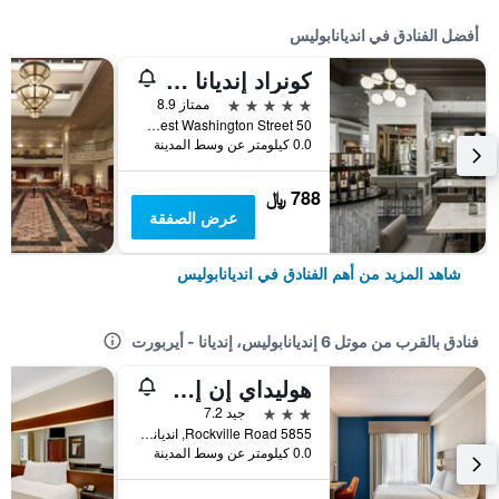
أفضل الفنادق في انديانابوليس
كونراد إنديانا بوليس
5 نجوم
ممتاز 8.9
50 West Washington Street, انديانابوليس, IN, الولايات المتحدة الأميريكية
0.0 كيلومتر عن وسط المدينة
788 ﷼
عرض الصفقة
شاهد المزيد من أهم الفنادق في انديانابوليس
فنادق بالقرب من موتل 6 إنديانابوليس، إنديانا - أيربورت
هوليداي إن إكسبرس آند سويتس إنديانا بوليس دوت ايربورت أري ا باي آيتش جي
3 نجوم
جيد 7.2
5855 Rockville Road, انديانابوليس, IN, الولايات المتحدة الأميريكية
0.0 كيلومتر عن وسط المدينة