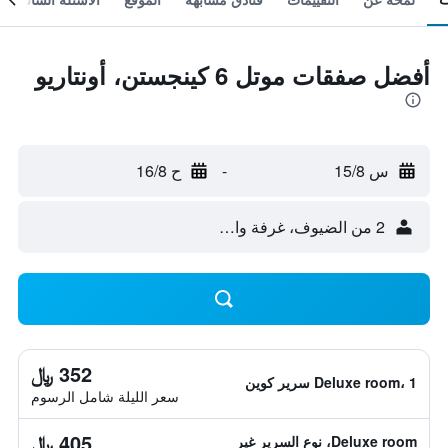
أفضل صفقات موتل 6 كينجستن، أونتاريو
س 15/8
-
ح 16/8
2 من الضيوف، غرفة واحدة
352 ﷼
Deluxe room، 1 سرير كوين
سعر الليلة شامل الرسوم
405 ﷼
Deluxe room، نوع السرير غير