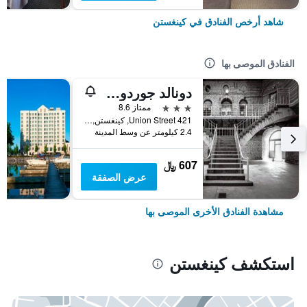
شاهد أرخص الفنادق في كينغستن
الفنادق الموصى بها
دونالد جوردون هوتل آند كونفيرانس سنتر
3 نجوم
ممتاز 8.6
421 Union Street, كينغستن, ON, كندا
2.4 كيلومتر عن وسط المدينة
607 ﷼
عرض الصفقة
مشاهدة الفنادق الأخرى الموصى بها
استكشف كينغستن