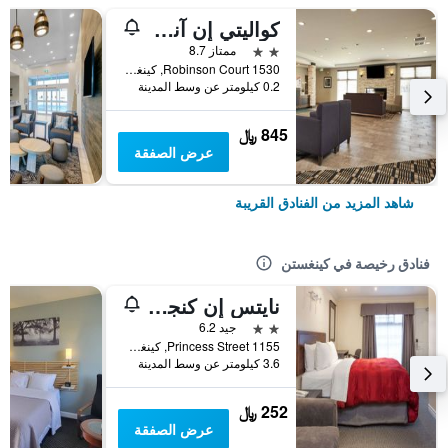
كواليتي إن آند سويتس
2 نجمتين
ممتاز 8.7
1530 Robinson Court, كينغستن, ON, كندا
0.2 كيلومتر عن وسط المدينة
845 ﷼
عرض الصفقة
شاهد المزيد من الفنادق القريبة
فنادق رخيصة في كينغستن
نايتس إن كنجستون
2 نجمتين
جيد 6.2
1155 Princess Street, كينغستن, ON, كندا
3.6 كيلومتر عن وسط المدينة
252 ﷼
عرض الصفقة