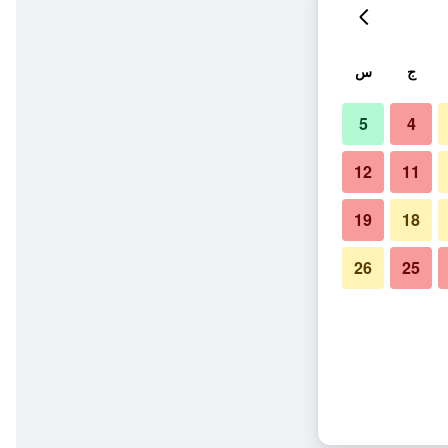
ج
س
5
4
12
11
19
18
26
25