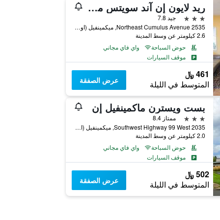
ريد لايون إن آند سويتس ماك مينفيل
3 نجوم
جيد 7.8
2535 Northeast Cumulus Avenue, ميكمينفيل (اوريغون), OR, الولايات المتحدة الأميريكية
2.6 كيلومتر عن وسط المدينة
حوض السباحة
واي فاي مجاني
موقف السيارات
461 ﷼
عرض الصفقة
المتوسط في الليلة
بست ويسترن ماكمينفيل إن
3 نجوم
ممتاز 8.4
2035 Southwest Highway 99 West, ميكمينفيل (اوريغون), OR, الولايات المتحدة الأميريكية
2.0 كيلومتر عن وسط المدينة
حوض السباحة
واي فاي مجاني
موقف السيارات
502 ﷼
عرض الصفقة
المتوسط في الليلة