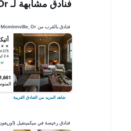
فنادق مشابهة لـ Motel 6 Mcminnville, Or
فنادق بالقرب من Motel 6 Mcminnville, Or
أتي
4 نجوم
2.4 كيلومتر عن وسط المدينة
1,661 ﷼
المتوس
شاهد المزيد من الفنادق القريبة
فنادق رخيصة في ميكمينفيل (اوريغون