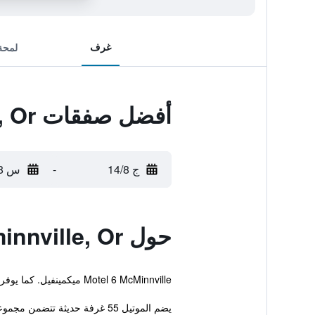
غرف
لمحة
أفضل صفقات Motel 6 Mcminnville, Or
ج 14/8
-
س 15/8
حول Motel 6 Mcminnville, Or
Motel 6 McMinnville ميكمينفيل. كما يوفر هذا الموتيل للنزلاء استقبال على مدار الساعة ومسبح خارجي.
يضم الموتيل 55 غرفة حديثة تتضمن مجموعة من وسائل الراحة الأساسية لضمان إقامة ممتعة للضيوف.