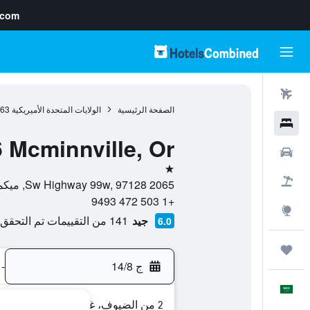
.com
رحلات طيران
الصفحة الرئيسية
الولايات المتحدة الأميريكية
963
فنادق
6 Mcminnville, Or
سيارات
نجمة واحدة
حزم العروض
2065 Sw Highway 99w, 97128, ميكمينفيل (اوريغون), ولاية أوريغون, الولايات المتحدة الأميريكية
+1 503 472 9493
استكشاف
جيد
141 من التقييمات تم التحقق منها
6.0
رحلات
ج 14/8
-
العَرَبِيَّة
2 من الضيوف، غرفة واحدة