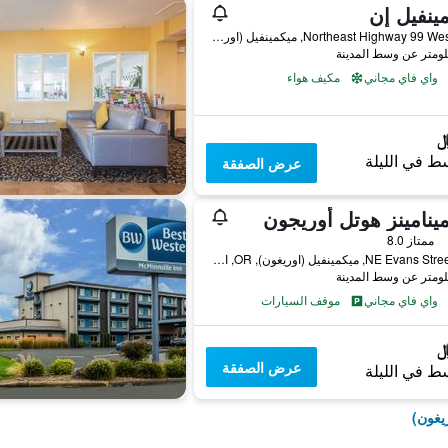
ينفيل إن
381 Northeast Highway 99 West, ميكمينفيل (اوريغون), OR, الولايات المتحدة الأميريكية
واي فاي مجاني
مكيف هواء
ط في الليلة
عرض الصفقة
ينامينز هوتل أوريجون
ممتاز 8.0
310 NE Evans Street, ميكمينفيل (اوريغون), OR, الولايات المتحدة الأميريكية
واي فاي مجاني
موقف السيارات
عرض الصفقة
ط في الليلة
يغون)