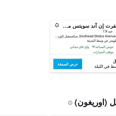
كومفرت إن آند سويتس مكمينفيل واين كانتري
جيد 7.9
2520 Southeast Stratus Avenue, ميكمينفيل (اوريغون), OR, الولايات المتحدة الأميريكية
حوض السباحة
واي فاي مجاني
موقف السيارات
عرض الصفقة
ط في الليلة
 (اوريغون)