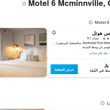
كس هوتل
ممتاز 9.7
375 Northeast Ford Street, ميكمينفيل (اوريغون), OR, الولايات المتحدة الأميريكية
واي فاي مجاني
عرض الصفقة
ط في الليلة
)