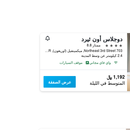
دوجلاس أون ثيرد
4 نجوم
ممتاز 8.8
703 Northeast 3rd Street, ميكمينفيل (اوريغون), OR, الولايات المتحدة الأميريكية
2.4 كيلومتر عن وسط المدينة
واي فاي مجاني
موقف السيارات
1,192 ﷼
عرض الصفقة
المتوسط في الليلة