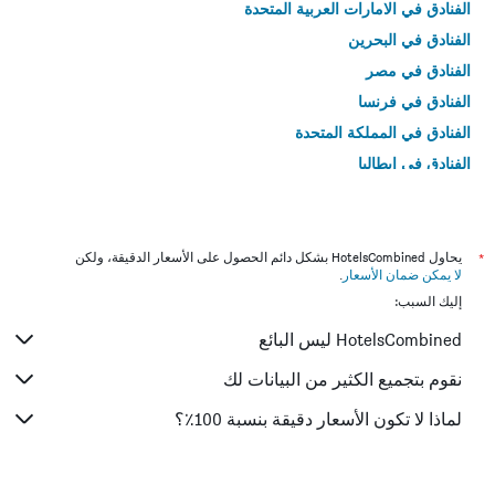
الفنادق في الامارات العربية المتحدة
الفنادق في البحرين
الفنادق في مصر
الفنادق في فرنسا
الفنادق في المملكة المتحدة
الفنادق في إيطاليا
الفنادق في تايلاند
*
يحاول HotelsCombined بشكل دائم الحصول على الأسعار الدقيقة، ولكن
لا يمكن ضمان الأسعار
.
إليك السبب:
HotelsCombined ليس البائع
نقوم بتجميع الكثير من البيانات لك
لماذا لا تكون الأسعار دقيقة بنسبة 100٪؟