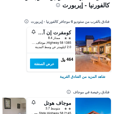
كالفورنيا - إيربورت
فنادق بالقرب من ستوديو 6 موجافر كالفورنيا - إيربورت
كومفرت إن آند سويتس موجاف
2 نجمتين
ممتاز 8.4
1385 Highway 58, موجاف, CA, الولايات المتحدة الأميريكية
2.0 كيلومتر عن وسط المدينة
464 ﷼
عرض الصفقة
شاهد المزيد من الفنادق القريبة
فنادق رخيصة في موجاف
موجاف هوتل
2 نجمتين
متوسط 3.7
2145 State Highway 58, موجاف, CA, الولايات المتحدة الأميريكية