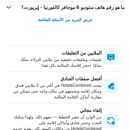
ما هو رقم هاتف ستوديو 6 موجافر كالفورنيا - إيربورت؟
عرض المزيد من الأسئلة الشائعة
الملايين من التعليقات
تقييمات وتعليقات حقيقية من ملايين النزلاء، مثلك
تمامًا. احجز إقامتك المثالية بكل ثقة!
أفضل صفقات الفنادق
يبحث HotelsCombined في أكثر من 3 ملايين فندق
ومكان إقامة ويجمعهم في مكان واحد حتى تتمكن من
مقارنة أماكن الإقامة المثالية.
إلغاء مجاني
من الوارد أن تتغير الخطط — نتفهم ذلك. ولهذا يمكنك
البحث وحجز فنادق وأماكن إقامة على
HotelsCombined من وكالات السفر التي تقدم خدمة