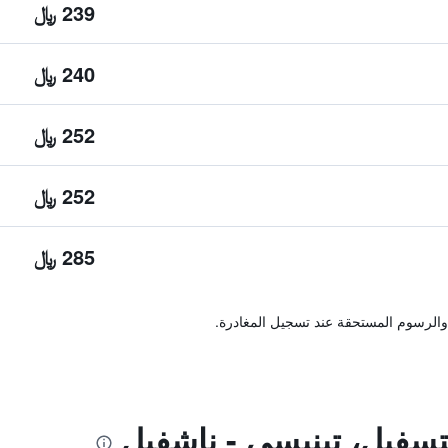
239 ﷼
240 ﷼
252 ﷼
252 ﷼
285 ﷼
والرسوم المستحقة عند تسجيل المغادرة.