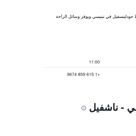
ليفة في موقع مثالي على بعد 22 كم من وسط مدينة ناشفيل وعلى بعد 1.6 كم من وسط جودليتسفيل في تينيسي ويوفر وسائل الراحة
11:00
+1 615 859 9674