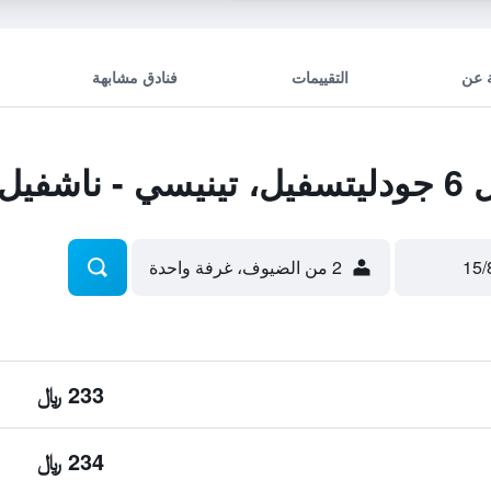
 عن
التقييمات
فنادق مشابهة
شفيل
2 من الضيوف، غرفة واحدة
233 ﷼
234 ﷼