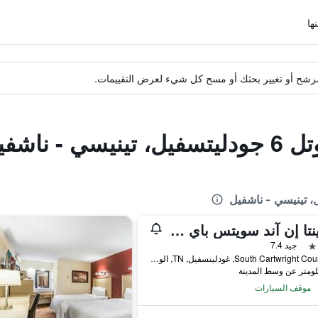
ة مرشح أو تغيير بحثك أو مسح كل شيء لعرض التقييمات.
- ناشفيل
لا كينتا إن آند سويتس باي ويندام جودليتسفيل - ناشفيل
جيد 7.4
120 South Cartwright Court, غودليتسفيل, TN, الولايات المتحدة الأميريكية
موقف السيارات