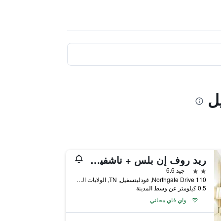
ريد روف إن بلس + ناشفيل نورث - جود ليتسفيل
2 نجمتين
جيد 6.6
110 Northgate Drive, غودليتسفيل, TN, الولايات المتحدة الأميريكية
0.5 كيلومتر عن وسط المدينة
واي فاي مجاني