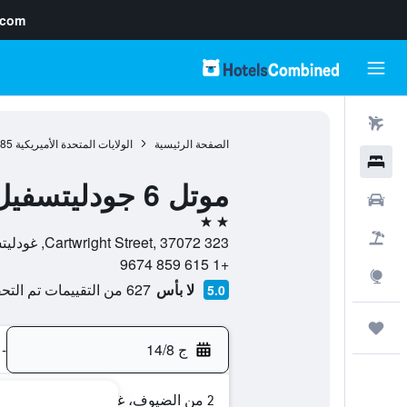
.com
رحلات طيران
الصفحة الرئيسية
الولايات المتحدة الأميريكية
985
فنادق
موتل 6 جودليتسفيل، تينيسي - ناشفيل
سيارات
2 نجمتين
حزم العروض
323 Cartwright Street, 37072, غودليتسفيل, تينسي, الولايات المتحدة الأميريكية
+1 615 859 9674
استكشاف
لا بأس
627 من التقييمات تم التحقق منها
5.0
رحلات
ج 14/8
-
2 من الضيوف، غرفة واحدة