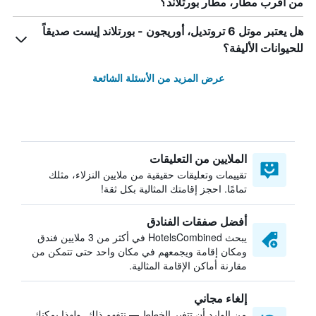
من أقرب مطار، مطار بورتلاند؟
هل يعتبر موتل 6 تروتديل، أوريجون - بورتلاند إيست صديقاً
للحيوانات الأليفة؟
عرض المزيد من الأسئلة الشائعة
الملايين من التعليقات
تقييمات وتعليقات حقيقية من ملايين النزلاء، مثلك
تمامًا. احجز إقامتك المثالية بكل ثقة!
أفضل صفقات الفنادق
يبحث HotelsCombined في أكثر من 3 ملايين فندق
ومكان إقامة ويجمعهم في مكان واحد حتى تتمكن من
مقارنة أماكن الإقامة المثالية.
إلغاء مجاني
من الوارد أن تتغير الخطط — نتفهم ذلك. ولهذا يمكنك