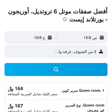
أفضل صفقات موتل 6 تروتديل، أوريجون
- بورتلاند إيست
س 15/8
-
ح 16/8
2 من الضيوف، غرفة واحدة
164 ﷼
Queen room، 1 سرير كوين
سعر الليلة شامل الصريبة المضافة
167 ﷼
Queen room، نوع السرير
غير معروف
سعر الليلة شامل الصريبة المضافة