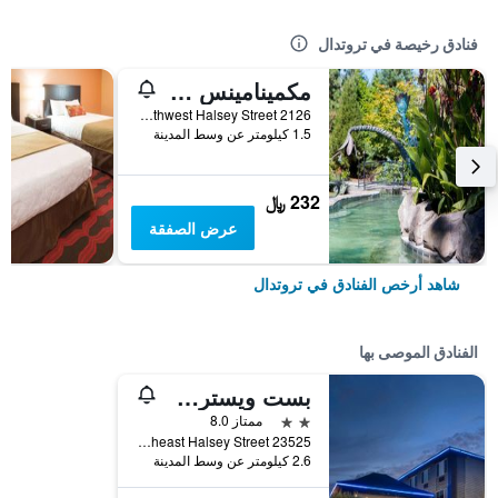
فنادق رخيصة في تروتدال
مكمينامينس إدجفيلد
2126 Southwest Halsey Street, تروتدال, OR, الولايات المتحدة الأميريكية
1.5 كيلومتر عن وسط المدينة
232 ﷼
عرض الصفقة
شاهد أرخص الفنادق في تروتدال
الفنادق الموصى بها
بست ويسترن كاسكيد إن آند سويتس
2 نجمتين
ممتاز 8.0
23525 Northeast Halsey Street, تروتدال, OR, الولايات المتحدة الأميريكية
2.6 كيلومتر عن وسط المدينة