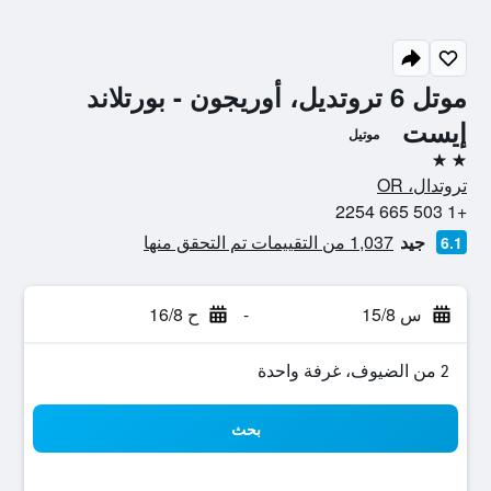
موتل 6 تروتديل، أوريجون - بورتلاند
إيست
موتيل
2 نجمتين
تروتدال، OR
+1 503 665 2254
جيد
1,037 من التقييمات تم التحقق منها
6.1
س 15/8
-
ح 16/8
2 من الضيوف، غرفة واحدة
بحث