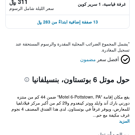
311 ﷼
غرفة قياسية، 1 سرير كوين
سعر الليلة شامل الرسوم
13 صفقة إضافية ابتداءً من 283 ﷼
*
يشمل المجموع الضرائب المحلية المقدرة والرسوم المستحقة عند
تسجيل المغادرة.
أفضل سعر
مضمون
حول موتل 6 بوتستاون، بنسيلفانيا
يقع مكان إقامة "Motel 6-Pottstown, PA" ضمن 44 كم من منتزه
دورني بارك آند وايلد ووتر كينغدوم و29 كم من أكبر مركز فيلادلفيا
للمعارض، ويوفر غرفاً في بوتستاون. لدى هذا الفندق المصنف 4 نجوم
غرف مكيفة مع حم...
المزيد
من الجيد أن تعلم