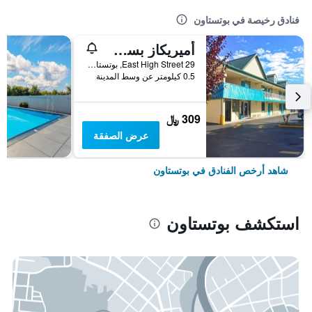
فنادق رخيصة في بوتستاون
أميريكاز بست فاليو إن بوتستاون
29 East High Street, بوتستاون, PA, الولايات المتحدة الأميريكية
0.5 كيلومتر عن وسط المدينة
309 ﷼
عرض الصفقة
شاهد أرخص الفنادق في بوتستاون
استكشف بوتستاون