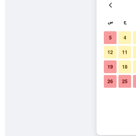
ج
س
5
4
12
11
19
18
26
25