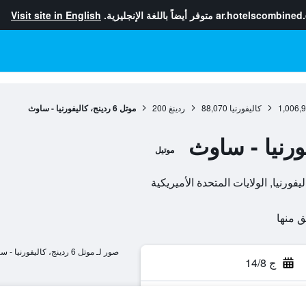
ar.hotelscombined
متوفر أيضاً باللغة الإنجليزية.
Visit site in English
1,006,
كاليفورنيا
88,070
ردينغ
200
موتل 6 ردينج، كاليفورنيا - ساوث
موتيل
صور لـ موتل 6 ردينج، كاليفورنيا - ساوث
ج 14/8