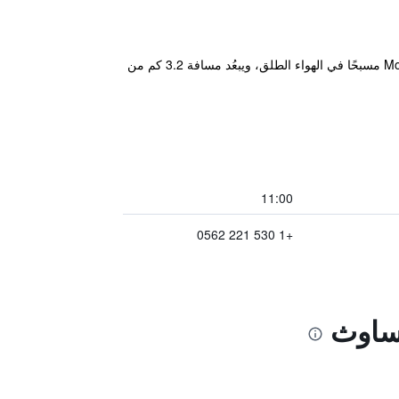
يقع هذا الموتيل في ولاية كاليفورنيا، ويوفّر غرف ضيوف مزوّدة بتلفزيون مع قنوات الكابل. كما يضمّ Motel 6 Redding South مسبحًا في الهواء الطلق، ويبعُد مسافة 3.2 كم من
11:00
+1 530 221 0562