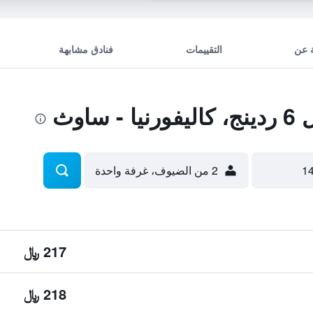
 عن
التقييمات
فنادق مشابهة
اوث
2 من الضيوف، غرفة واحدة
217 ﷼
218 ﷼