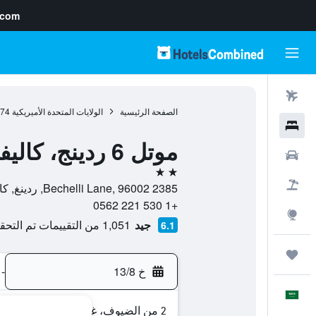
.com
رحلات طيران
الصفحة الرئيسية
الولايات المتحدة الأميريكية
974
فنادق
موتل 6 ردينج، كاليفورنيا - ساوث
سيارات
2 نجمتين
حزم العروض
2385 Bechelli Lane, 96002, ردينغ, كاليفورنيا, الولايات المتحدة الأميريكية
+1 530 221 0562
استكشاف
جيد
1,051 من التقييمات تم التحقق منها
6.1
رحلات
خ 13/8
-
العَرَبِيَّة
2 من الضيوف، غرفة واحدة