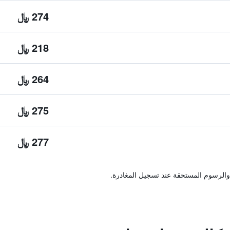
274 ﷼
218 ﷼
264 ﷼
275 ﷼
277 ﷼
والرسوم المستحقة عند تسجيل المغادرة.