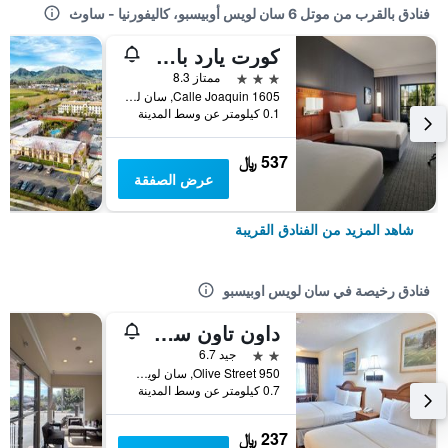
فنادق بالقرب من موتل 6 سان لويس أوبيسبو، كاليفورنيا - ساوث
كورت يارد باي ماريوت سان لويس أوبيسبو
3 نجوم
ممتاز 8.3
1605 Calle Joaquin, سان لويس اوبيسبو, CA, الولايات المتحدة الأميريكية
0.1 كيلومتر عن وسط المدينة
537 ﷼
عرض الصفقة
شاهد المزيد من الفنادق القريبة
فنادق رخيصة في سان لويس اوبيسبو
داون تاون سلو إن - سان لويس أوبيسبو
2 نجمتين
جيد 6.7
950 Olive Street, سان لويس اوبيسبو, CA, الولايات المتحدة الأميريكية
0.7 كيلومتر عن وسط المدينة
237 ﷼