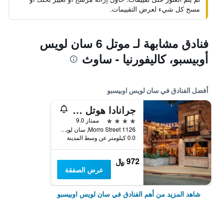
مسح كل شيء لعرض التقييمات.
فنادق مشابهة لـ موتل 6 سان لويس
أوبيسبو، كاليفورنيا - ساوث
أفضل الفنادق في سان لويس اوبيسبو
جرانادا هوتل آند بريستو
4 نجوم
ممتاز 9.0
1126 Morro Street, سان لويس اوبيسبو, CA, الولايات المتحدة الأميريكية
0.0 كيلومتر عن وسط المدينة
972 ﷼
عرض الصفقة
شاهد المزيد من أهم الفنادق في سان لويس اوبيسبو