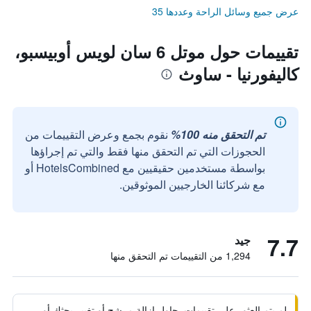
عرض جميع وسائل الراحة وعددها 35
تقييمات حول موتل 6 سان لويس أوبيسبو،
كاليفورنيا - ساوث
تم التحقق منه 100%
نقوم بجمع وعرض التقييمات من
الحجوزات التي تم التحقق منها فقط والتي تم إجراؤها
بواسطة مستخدمين حقيقيين مع HotelsCombined أو
مع شركائنا الخارجيين الموثوقين.
7.7
جيد
1,294 من التقييمات تم التحقق منها
لم يتم العثور على تقييمات. حاول إزالة مرشح أو تغيير بحثك أو