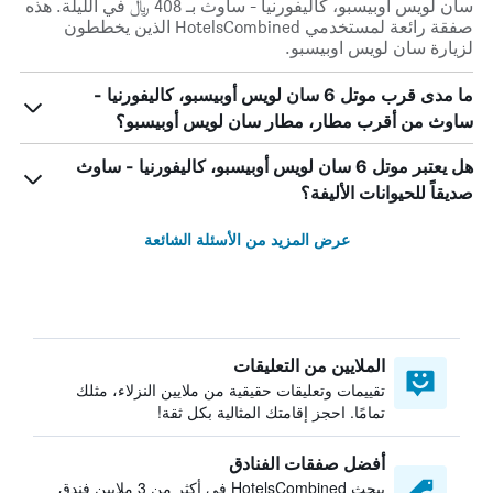
سان لويس أوبيسبو، كاليفورنيا - ساوث بـ 408 ﷼ في الليلة. هذه
صفقة رائعة لمستخدمي HotelsCombined الذين يخططون
لزيارة سان لويس اوبيسبو.
ما مدى قرب موتل 6 سان لويس أوبيسبو، كاليفورنيا -
ساوث من أقرب مطار، مطار سان لويس أوبيسبو؟
هل يعتبر موتل 6 سان لويس أوبيسبو، كاليفورنيا - ساوث
صديقاً للحيوانات الأليفة؟
عرض المزيد من الأسئلة الشائعة
الملايين من التعليقات
تقييمات وتعليقات حقيقية من ملايين النزلاء، مثلك
تمامًا. احجز إقامتك المثالية بكل ثقة!
أفضل صفقات الفنادق
يبحث HotelsCombined في أكثر من 3 ملايين فندق