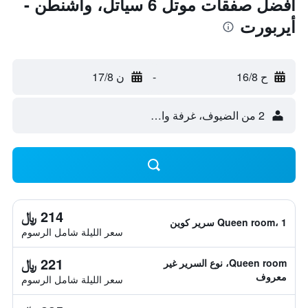
أفضل صفقات موتل 6 سياتل، واشنطن -
أيربورت
ح 16/8
-
ن 17/8
2 من الضيوف، غرفة واحدة
214 ﷼
Queen room، 1 سرير كوين
سعر الليلة شامل الرسوم
221 ﷼
Queen room، نوع السرير غير
معروف
سعر الليلة شامل الرسوم