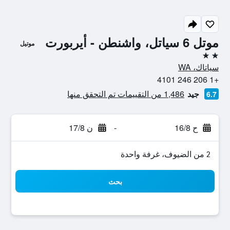
موتل 6 سياتل، واشنطن - أيربورت
موتيل
2 نجمتين
سياتاك، WA
+1 206 246 4101
جيد
1,486 من التقييمات تم التحقق منها
6.7
ح 16/8
-
ن 17/8
2 من الضيوف، غرفة واحدة
بحث