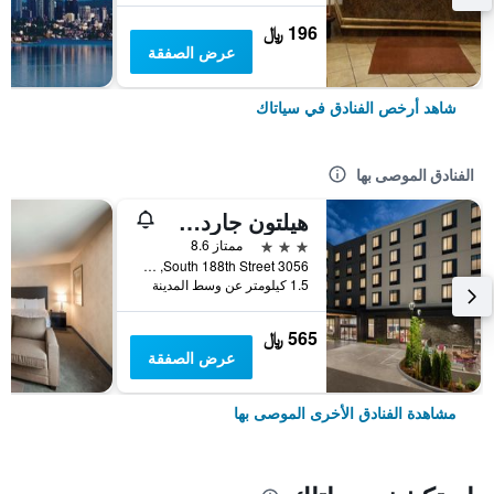
196 ﷼
عرض الصفقة
شاهد أرخص الفنادق في سياتاك
الفنادق الموصى بها
هيلتون جاردن إن سياتل أيربورت
3 نجوم
ممتاز 8.6
3056 South 188th Street, سياتاك, WA, الولايات المتحدة الأميريكية
1.5 كيلومتر عن وسط المدينة
565 ﷼
عرض الصفقة
مشاهدة الفنادق الأخرى الموصى بها