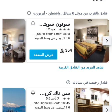
فنادق بالقرب من موتل 6 سياتل، واشنطن - أيربورت
سوتون سويتس هوتل
3 نجوم
جيد 6.2
3423 South 160th Street, سياتاك, WA, الولايات المتحدة الأميريكية
0.6 كيلومتر عن وسط المدينة
354 ﷼
عرض الصفقة
شاهد المزيد من الفنادق القريبة
فنادق رخيصة في سياتاك
سي تاك كريست موتور إن
2 نجمتين
لا بأس 5.5
18845 Pacific Highway South, سياتاك, WA, الولايات المتحدة الأميريكية
1.6 كيلومتر عن وسط المدينة