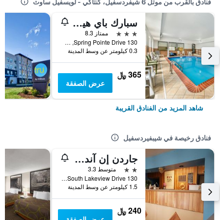
فنادق بالقرب من موتل 6 شيفردسفيل، كنتاكي - لويسفيل ساوث
سبارك باي هيلتون شيفردسفيل لويفيل ساوث
3 نجوم
ممتاز 8.3
130 Spring Pointe Drive, شيبفيردسفيل, KY, الولايات المتحدة الأميريكية
0.3 كيلومتر عن وسط المدينة
365 ﷼
عرض الصفقة
شاهد المزيد من الفنادق القريبة
فنادق رخيصة في شيبفيردسفيل
جاردن إن آند إكستينديد ستاي شيفردسفيل / لويسفيل
2 نجمتين
متوسط 3.3
130 South Lakeview Drive, شيبفيردسفيل, KY, الولايات المتحدة الأميريكية
1.5 كيلومتر عن وسط المدينة
240 ﷼
عرض الصفقة