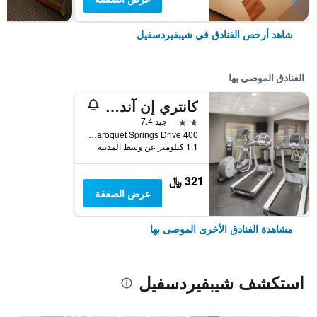
شاهد أرخص الفنادق في شيبفيردسفيل
الفنادق الموصى بها
كانتري إن آند سويتس باي راديسون، لويسفيل ساوث، كنتاكي
2 نجمتين
جيد 7.4
400 Paroquet Springs Drive, شيبفيردسفيل, KY, الولايات المتحدة الأميريكية
1.1 كيلومتر عن وسط المدينة
321 ﷼
عرض الصفقة
مشاهدة الفنادق الأخرى الموصى بها
استكشف شيبفيردسفيل