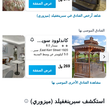
عرض الصفقة
شاهد أرخص الفنادق في سبرينغفيلد (ميزوري)
الفنادق الموصى بها
كاندلوود سويتس سبرينجفيلد باي آيتش جي
2 نجمتين
ممتاز 8.0
1920 East Kerr Street, سبرينغفيلد (ميزوري), MO, الولايات المتحدة الأميريكية
5.0 كيلومتر عن وسط المدينة
269 ﷼
عرض الصفقة
مشاهدة الفنادق الأخرى الموصى بها
استكشف سبرينغفيلد (ميزوري)