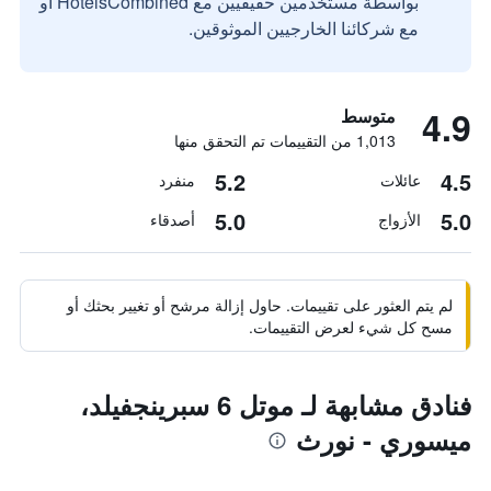
بواسطة مستخدمين حقيقيين مع HotelsCombined أو
مع شركائنا الخارجيين الموثوقين.
4.9
متوسط
1,013 من التقييمات تم التحقق منها
5.2
4.5
عائلات
منفرد
5.0
5.0
الأزواج
أصدقاء
لم يتم العثور على تقييمات. حاول إزالة مرشح أو تغيير بحثك أو
مسح كل شيء لعرض التقييمات.
فنادق مشابهة لـ موتل 6 سبرينجفيلد،
ميسوري - نورث