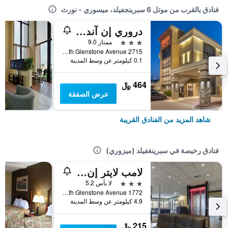
فنادق بالقرب من موتل 6 سبرينجفيلد، ميسوري - نورث
دروري إن آند سويتس سبرينجفيلد، إم أو
3 نجوم
ممتاز 9.0
2715 North Glenstone Avenue, سبرينغفيلد (ميزوري), MO, الولايات المتحدة الأميريكية
0.1 كيلومتر عن وسط المدينة
464 ﷼
عرض الصفقة
شاهد المزيد من الفنادق القريبة
فنادق رخيصة في سبرينغفيلد (ميزوري)
لامب لايتر إن آند سويتس - ساوث
3 نجوم
لا بأس 5.2
1772 South Glenstone Avenue, سبرينغفيلد (ميزوري), MO, الولايات المتحدة الأميريكية
4.9 كيلومتر عن وسط المدينة
215 ﷼