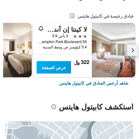
فنادق رخيصة في كابيتول هايتس
لا كينتا إن آند سويتس باي ويندام دي سي مترو كابيتال بيلتواي
3 نجوم
لا بأس 5.9
55 Hampton Park Boulevard, كابيتول هايتس, MD, الولايات المتحدة الأميريكية
5.4 كيلومتر عن وسط المدينة
322 ﷼
عرض الصفقة
شاهد أرخص الفنادق في كابيتول هايتس
استكشف كابيتول هايتس