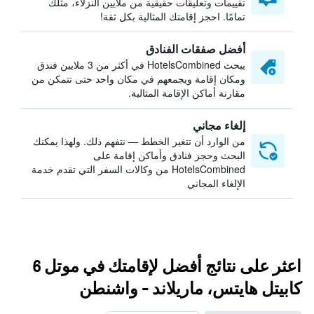
تقييمات وتعليقات حقيقية من ملايين النزلاء، مثلك
تمامًا. احجز إقامتك المثالية بكل ثقة!
أفضل صفقات الفنادق
يبحث HotelsCombined في أكثر من 3 ملايين فندق
ومكان إقامة ويجمعهم في مكان واحد حتى تتمكن من
مقارنة أماكن الإقامة المثالية.
إلغاء مجاني
من الوارد أن تتغير الخطط — نتفهم ذلك. ولهذا يمكنك
البحث وحجز فنادق وأماكن إقامة على
HotelsCombined من وكالات السفر التي تقدم خدمة
الإلغاء المجاني
اعثر على نتائج أفضل لإقامتك في موتل 6
كابيتل هايتس، ماريلاند - واشنطن