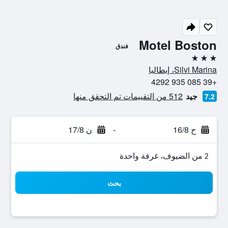
Motel Boston
فندق
3 نجوم
Silvi Marina، إيطاليا
+39 085 935 4292
جيد
512 من التقييمات تم التحقق منها
7.2
ح 16/8
-
ن 17/8
2 من الضيوف، غرفة واحدة
بحث