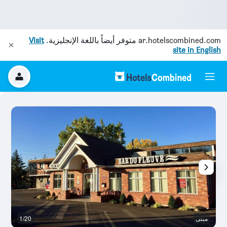
ar.hotelscombined.com
متوفر أيضاً باللغة الإنجليزية.
Visit
site in English
مبنى
1/20
غر