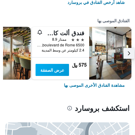
شاهد أرخص الفنادق في بروسارد
الفنادق الموصى بها
فندق ألت كارتيير دي أي أكس30
3 نجوم
ممتاز 8.9
6500 boulevard de Rome, بروسارد, QC, كندا
2.4 كيلومتر عن وسط المدينة
575 ﷼
عرض الصفقة
مشاهدة الفنادق الأخرى الموصى بها
استكشف بروسارد