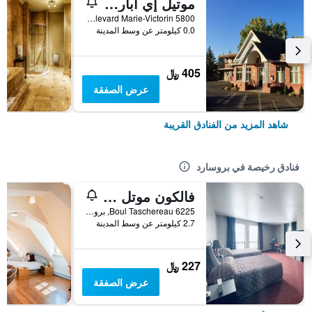
موتيل إي أبارتمنتس دو فليوف
5800 Boulevard Marie-Victorin, بروسارد, QC, كندا
0.0 كيلومتر عن وسط المدينة
405 ﷼
عرض الصفقة
شاهد المزيد من الفنادق القريبة
فنادق رخيصة في بروسارد
فالكون موتل بروسارد
6225 Boul Taschereau, بروسارد, QC, كندا
2.7 كيلومتر عن وسط المدينة
227 ﷼
عرض الصفقة