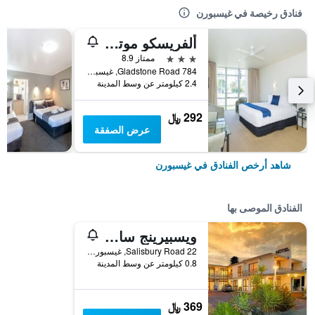
فنادق رخيصة في غيسبورن
ألفريسكو موتور لودج
3 نجوم
ممتاز 8.9
784 Gladstone Road, غيسبورن, نيوزيلندا
2.4 كيلومتر عن وسط المدينة
292 ﷼
عرض الصفقة
شاهد أرخص الفنادق في غيسبورن
الفنادق الموصى بها
ويسبيرينج ساندز موتل
22 Salisbury Road, غيسبورن, نيوزيلندا
0.8 كيلومتر عن وسط المدينة
369 ﷼