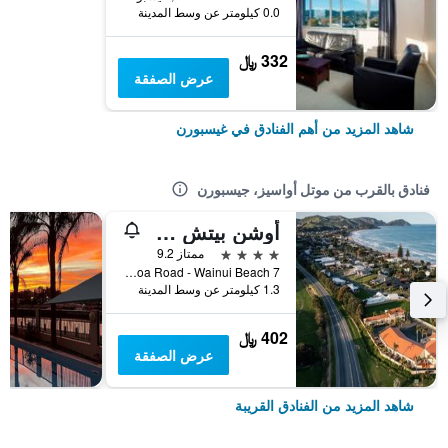
0.0 كيلومتر عن وسط المدينة
332 ﷼
عرض الصفقة
شاهد المزيد من أهم الفنادق في غيسبورن
فنادق بالقرب من موتل أواسيز، جيسبورن
أوشن بيتش واينوي
4 نجوم
ممتاز 9.2
7 Oneroa Road - Wainui Beach, غيسبورن, نيوزيلندا
1.3 كيلومتر عن وسط المدينة
402 ﷼
عرض الصفقة
شاهد المزيد من الفنادق القريبة