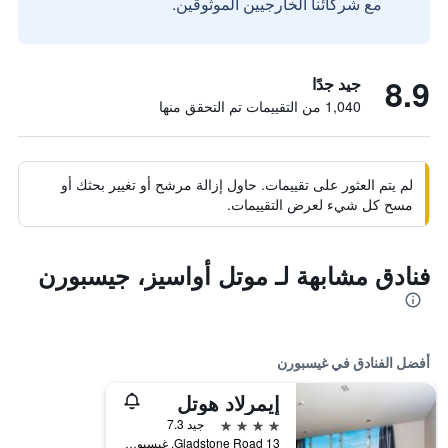
مع شركائنا الخارجيين الموثوقين.
8.9
جيد جدًا
1,040 من التقييمات تم التحقق منها
لم يتم العثور على تقييمات. حاول إزالة مرشح أو تغيير بحثك أو
مسح كل شيء لعرض التقييمات.
فنادق مشابهة لـ موتل أواسيز، جيسبورن
أفضل الفنادق في غيسبورن
إيمرلاد هوتل
4 نجوم
جيد 7.3
13 Gladstone Road, غيسبورن, نيوزيلندا