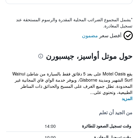
*
يشمل المجموع الضرائب المحلية المقدرة والرسوم المستحقة عند
تسجيل المغادرة.
أفضل سعر
مضمون
حول موتل أواسيز، جيسبورن
يقع Motel Oasis على بعد 5 دقائق فقط بالسيارة من شاطئ Wainui
Surf الشهير ومدينة Gisborne، ويوفر خدمة الواي فاي المجانية غير
المحدودة. تطل جميع الغرف على المسبح والحدائق ذات المناظر
الطبيعية، وتحتوي على...
المزيد
من الجيد أن تعلم
14:00
وقت تسجيل الصعود للطائرة
10:00
وقت تسجيل المغادرة