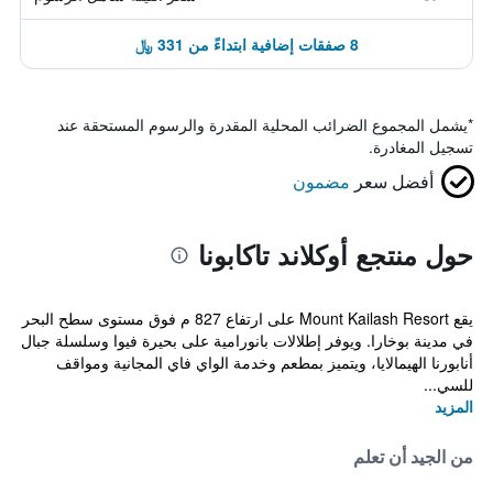
8 صفقات إضافية ابتداءً من 331 ﷼
*
يشمل المجموع الضرائب المحلية المقدرة والرسوم المستحقة عند
تسجيل المغادرة.
أفضل سعر
مضمون
حول منتجع أوكلاند تاكابونا
يقع Mount Kailash Resort على ارتفاع 827 م فوق مستوى سطح البحر
في مدينة بوخارا. ويوفر إطلالات بانورامية على بحيرة فيوا وسلسلة جبال
أنابورنا الهيمالايا، ويتميز بمطعم وخدمة الواي فاي المجانية ومواقف
للسي...
المزيد
من الجيد أن تعلم