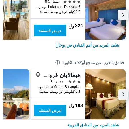
4 نجوم
ممتاز 9.5
Lakeside, Pokhara-6, بوخارا, نيبال
0.0 كيلومتر عن وسط المدينة
324 ﷼
عرض الصفقة
شاهد المزيد من أهم الفنادق في بوخارا
فنادق بالقرب من منتجع أوكلاند تاكابونا
هيمالايان فرونت هوتل باي كاي جي إتش جروب
3 نجوم
ممتاز 8.9
Lama Gaun, Sarangkot, بوخارا, نيبال
2.1 كيلومتر عن وسط المدينة
188 ﷼
عرض الصفقة
شاهد المزيد من الفنادق القريبة