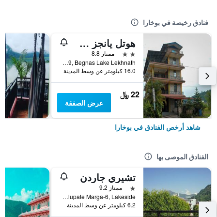
فنادق رخيصة في بوخارا
هوتل يانجز ستوبا
2 نجمتين
ممتاز 8.8
Lekhnath-09, Begnas Lake Lekhnath, بوخارا, نيبال
16.0 كيلومتر عن وسط المدينة
22 ﷼
عرض الصفقة
شاهد أرخص الفنادق في بوخارا
الفنادق الموصى بها
تشيري جاردن
نجمة واحدة
ممتاز 9.2
Lalupate Marga-6, Lakeside, بوخارا, نيبال
6.2 كيلومتر عن وسط المدينة