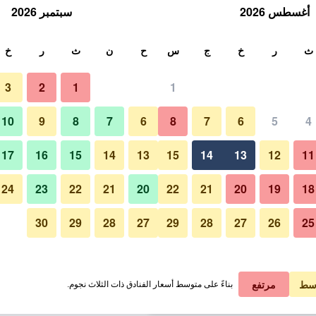
أغسطس 2026
سبتمبر 2026
ث
ث
ر
خ
ج
س
ح
ن
ث
ر
خ
3
2
1
1
لة الواحدة
10
9
8
7
6
8
7
6
5
4
غرفة نوم
لي في الليلة
17
16
15
14
13
15
14
13
12
11
 ﷼
عرض الصفقة
24
23
22
21
20
22
21
20
19
18
30
29
28
27
29
28
27
26
25
صور لـ ماونتن فيو موتور إن آند هولي
 ﷼
عرض الصفقة
 ﷼
عرض الصفقة
سط
مرتفع
بناءً على متوسط أسعار الفنادق ذات الثلاث نجوم.