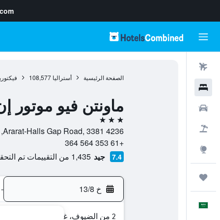
.com
رحلات طيران
الصفحة الرئيسية
أستراليا
108,577
فيكتوري
فنادق
ماونتن فيو موتور إن
سيارات
3 نجوم
حزم العروض
4236 Ararat-Halls Gap Road, 3381, هولس غاب, فيكتوريا, أستراليا
+61 353 564 364
استكشاف
جيد
1,435 من التقييمات تم التحقق منها
7.4
رحلات
خ 13/8
-
العَرَبِيَّة
2 من الضيوف، غرفة واحدة