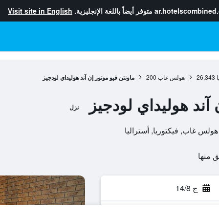
ar.hotelscombined
متوفر أيضاً باللغة الإنجليزية.
Visit site in English
ا
26,343
هولس غاب
200
ماونتن فيو موتور إن آند هوليداي لودجيز
 آند هوليداي لودجيز
نزل
ج 14/8