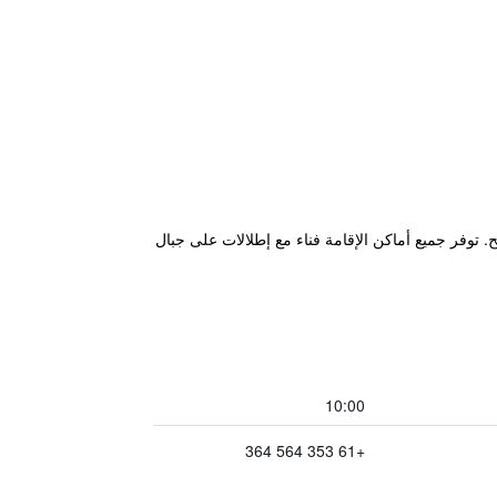
 6 هكتارات من الحدائق المحلية، وعلى بعد 5 دقائق بالسيارة من Halls Gap، ويضم مسبح. توفر جميع أماكن الإقامة فناء مع إطلالات على جبال
10:00
+61 353 564 364