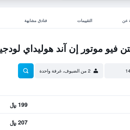
 عن
التقييمات
فنادق مشابهة
 فيو موتور إن آند هوليداي لودجي
2 من الضيوف، غرفة واحدة
199 ﷼
207 ﷼