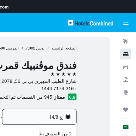
.com
رحلات طيران
الصفحة الرئيسية
تونس
7,002
المرسى
500
فنادق
فندق موڤنبيك قمر
سيارات
5 نجوم
حزم العروض
شارع الطيب المهيري بي بي 36, 2078, المرسى, Tunis, تونس
+216 7174 1444
استكشاف
ممتاز
945 من التقييمات تم التحقق منها
8.6
رحلات
ج 14/8
-
العَرَبِيَّة
2 من الضيوف، غرفة واحدة