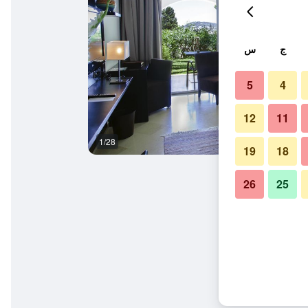
ج
س
5
4
12
11
1/28
آخر
19
18
26
25