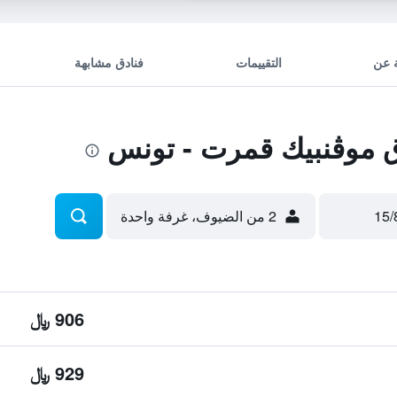
 عن
التقييمات
فنادق مشابهة
 موڤنبيك قمرت - تونس
2 من الضيوف، غرفة واحدة
906 ﷼
929 ﷼