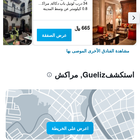
34 درب لوتيل باب دكالة, مراكش, المغرب
0.8 كيلومتر عن وسط المدينة
665 ﷼
عرض الصفقة
مشاهدة الفنادق الأخرى الموصى بها
استكشفGueliz, مراكش
اعرض على الخريطة