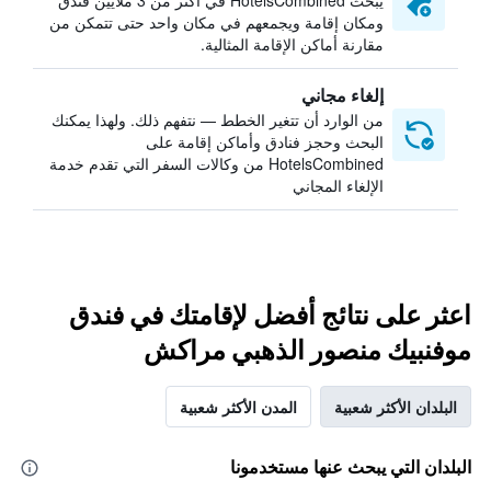
يبحث HotelsCombined في أكثر من 3 ملايين فندق
ومكان إقامة ويجمعهم في مكان واحد حتى تتمكن من
مقارنة أماكن الإقامة المثالية.
إلغاء مجاني
من الوارد أن تتغير الخطط — نتفهم ذلك. ولهذا يمكنك
البحث وحجز فنادق وأماكن إقامة على
HotelsCombined من وكالات السفر التي تقدم خدمة
الإلغاء المجاني
اعثر على نتائج أفضل لإقامتك في فندق
موفنبيك منصور الذهبي مراكش
البلدان الأكثر شعبية
المدن الأكثر شعبية
البلدان التي يبحث عنها مستخدمونا