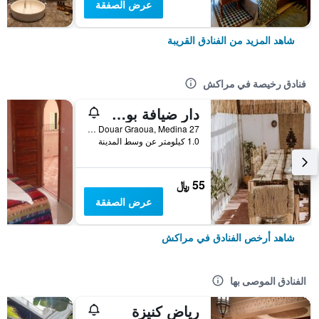
عرض الصفقة
شاهد المزيد من الفنادق القريبة
فنادق رخيصة في مراكش
دار ضيافة بوهو 27، مراكش
27 Derb Cherkaoui Douar Graoua, Medina, مراكش, المغرب
1.0 كيلومتر عن وسط المدينة
55 ﷼
عرض الصفقة
شاهد أرخص الفنادق في مراكش
الفنادق الموصى بها
رياض كنيزة