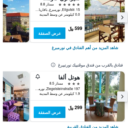
5 نجوم
ممتاز 8.8
Eilgutstr. 15, نورمبرغ, بافاريا, ألمانيا
0.0 كيلومتر عن وسط المدينة
599 ﷼
عرض الصفقة
شاهد المزيد من أهم الفنادق في نورمبرغ
فنادق بالقرب من فندق موڤنبيك نورنبيرغ
هوتل ألفا
3 نجوم
ممتاز 8.5
Ziegelsteinstraße 197, نورمبرغ, بافاريا, ألمانيا
1.9 كيلومتر عن وسط المدينة
299 ﷼
عرض الصفقة
شاهد المزيد من الفنادق القريبة