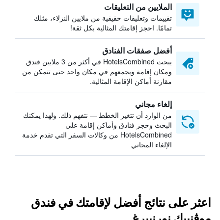
الملايين من التعليقات
تقييمات وتعليقات حقيقية من ملايين النزلاء، مثلك
تمامًا. احجز إقامتك المثالية بكل ثقة!
أفضل صفقات الفنادق
يبحث HotelsCombined في أكثر من 3 ملايين فندق
ومكان إقامة ويجمعهم في مكان واحد حتى تتمكن من
مقارنة أماكن الإقامة المثالية.
إلغاء مجاني
من الوارد أن تتغير الخطط — نتفهم ذلك. ولهذا يمكنك
البحث وحجز فنادق وأماكن إقامة على
HotelsCombined من وكالات السفر التي تقدم خدمة
الإلغاء المجاني
اعثر على نتائج أفضل لإقامتك في فندق
موڤنبيك نورنبيرغ