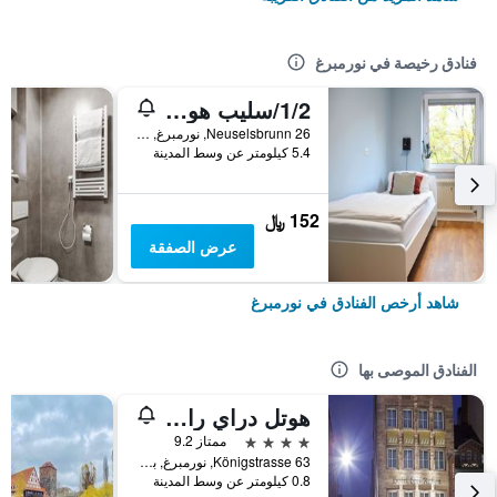
فنادق رخيصة في نورمبرغ
1/2/سليب هوستل نورنبيرج ميسي
Neuselsbrunn 26, نورمبرغ, بافاريا, ألمانيا
5.4 كيلومتر عن وسط المدينة
152 ﷼
عرض الصفقة
شاهد أرخص الفنادق في نورمبرغ
الفنادق الموصى بها
هوتل دراي رابين
4 نجوم
ممتاز 9.2
Königstrasse 63, نورمبرغ, بافاريا, ألمانيا
0.8 كيلومتر عن وسط المدينة