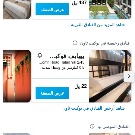
437 ﷼
عرض الصفقة
شاهد المزيد من الفنادق القريبة
فنادق رخيصة في بوكيت تاون
بيهايف فوكيت أولد تاون هوستيل
2/45 Montri Road, Talad Yai, بوكيت تاون, تايلاند
0.5 كيلومتر عن وسط المدينة
22 ﷼
عرض الصفقة
شاهد أرخص الفنادق في بوكيت تاون
الفنادق الموصى بها