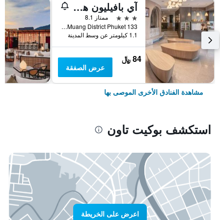
آي بافيليون هوتل فوكيت
3 نجوم
ممتاز 8.1
133 Satoon Road Muang District Phuket, بوكيت تاون, تايلاند
1.1 كيلومتر عن وسط المدينة
84 ﷼
عرض الصفقة
مشاهدة الفنادق الأخرى الموصى بها
استكشف بوكيت تاون
اعرض على الخريطة