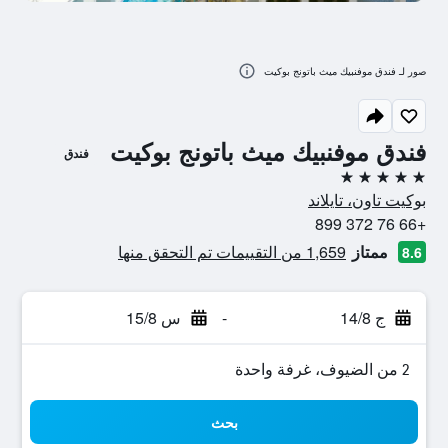
صور لـ فندق موفنبيك ميث باتونج بوكيت
فندق موفنبيك ميث باتونج بوكيت
فندق
5 نجوم
بوكيت تاون، تايلاند
+66 76 372 899
ممتاز
1,659 من التقييمات تم التحقق منها
8.6
ج 14/8
-
س 15/8
2 من الضيوف، غرفة واحدة
بحث