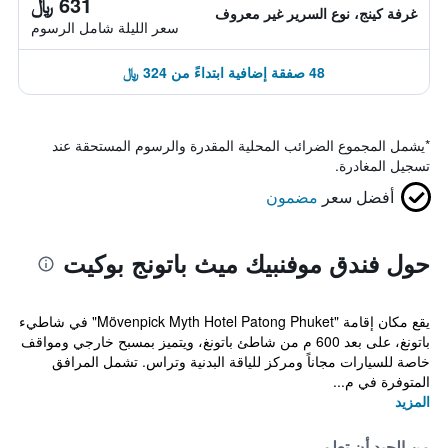
631 ﷼
غرفة كينج، نوع السرير غير معروف
سعر الليلة شامل الرسوم
48 صفقة إضافية ابتداءً من 324 ﷼
*
يشمل المجموع الضرائب المحلية المقدرة والرسوم المستحقة عند
تسجيل المغادرة.
أفضل سعر
مضمون
حول فندق موفنبيك ميث باتونج بوكيت
يقع مكان إقامة "Mövenpick Myth Hotel Patong Phuket" في شاطيء
باتونغ، على بعد 600 م من شاطئ باتونغ، ويتميز بمسبح خارجي ومواقف
خاصة للسيارات مجاناً ومركز للياقة البدنية وتراس. تشمل المرافق
المتوفرة في م...
المزيد
من الجيد أن تعلم