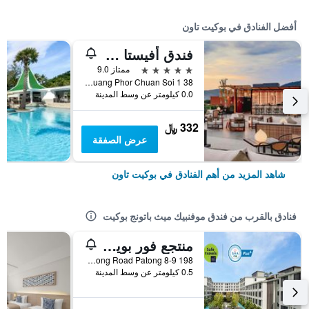
أفضل الفنادق في بوكيت تاون
فندق أفيستا جراند، بوكيت كارون - مجموعة إم جاليري
5 نجوم
ممتاز 9.0
38 Soi Luang Phor Chuan Soi 1, بوكيت تاون, تايلاند
0.0 كيلومتر عن وسط المدينة
332 ﷼
عرض الصفقة
شاهد المزيد من أهم الفنادق في بوكيت تاون
فنادق بالقرب من فندق موفنبيك ميث باتونج بوكيت
منتجع فور بوينتس باي شيراتون بوكيت باتونج بيتش
198 8-9 Taweewong Road Patong, بوكيت تاون, تايلاند
0.5 كيلومتر عن وسط المدينة