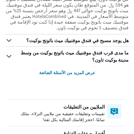
هو 594 ﷼. من المتوقع ظان يكون سعر الليلة في فندق موفنبيك
ميث باتونج بوكيت حوالي 447 ﷼ وهو سعر أرخص بنسبة 25% من
متوسط الأسعار في المدينة. في HotelsCombined يعتبر فندق
موفنبيك ميث باتونج بوكيت صفقة جيدة إذا كنت تود الإقامة في
فندق بتصنيف 5 نجوم في بوكيت تاون.
هل يوجد مسبح في فندق موفنبيك ميث باتونج بوكيت؟
ما مدى قرب فندق موفنبيك ميث باتونج بوكيت من وسط
مدينة بوكيت تاون؟
عرض المزيد من الأسئلة الشائعة
الملايين من التعليقات
تقييمات وتعليقات حقيقية من ملايين النزلاء، مثلك
تمامًا. احجز إقامتك المثالية بكل ثقة!
أفضل صفقات الفنادق