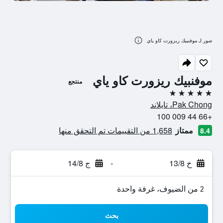
صور لـ موفنبيك ريزورت كاو ياي
موفنبيك ريزورت كاو ياي
منتجع
5 نجوم
Pak Chong، تايلاند
+66 44 009 100
ممتاز
1,658 من التقييمات تم التحقق منها
8.4
خ 13/8
-
ج 14/8
2 من الضيوف، غرفة واحدة
بحث