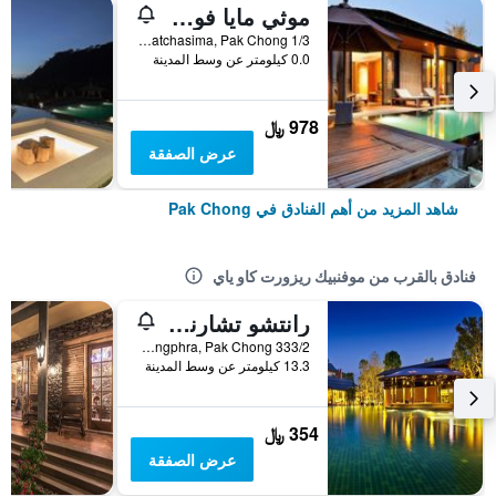
موثي مايا فوريست بول فيلا ريزورت
1/3 Moo 6 Thanarat Road, Mu Si, Pakchong, Nakorn Ratchasima, Pak Chong, تايلاند
0.0 كيلومتر عن وسط المدينة
978 ﷼
عرض الصفقة
شاهد المزيد من أهم الفنادق في Pak Chong
فنادق بالقرب من موفنبيك ريزورت كاو ياي
رانتشو تشارنفي كاوياي
333/2 Moo. 12 Khanongphra, Pak Chong, تايلاند
13.3 كيلومتر عن وسط المدينة
354 ﷼
عرض الصفقة