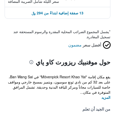
سعر الليلة شامل الصريبة المضافة
13 صفقة إضافية ابتداءً من 294 ﷼
*
يشمل المجموع الضرائب المحلية المقدرة والرسوم المستحقة عند
تسجيل المغادرة.
أفضل سعر
مضمون
حول موفنبيك ريزورت كاو ياي
يقع مكان إقامة "Mövenpick Resort Khao Yai" في Ban Wang Sai،
على بعد 32 كم من نادي ثونغ سومبون، ويتميز بمسبح خارجي ومواقف
خاصة للسيارات مجاناً ومركز للياقة البدنية وحديقة. تشمل المرافق
المتوفرة في مكان...
المزيد
من الجيد أن تعلم