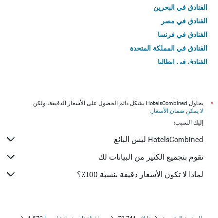
الفنادق في البحرين
الفنادق في مصر
الفنادق في فرنسا
الفنادق في المملكة المتحدة
الفنادق في إيطاليا
الفنادق في تايلاند
*
يحاول HotelsCombined بشكل دائم الحصول على الأسعار الدقيقة، ولكن
لا يمكن ضمان الأسعار
.
إليك السبب:
HotelsCombined ليس البائع
نقوم بتجميع الكثير من البيانات لك
لماذا لا تكون الأسعار دقيقة بنسبة 100٪؟
الصفحة الرئيسية
تايلاند
73,741
محافظة ناخون راتشاسيما
1,672