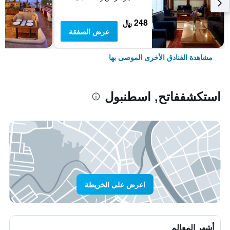
248 ﷼
عرض الصفقة
مشاهدة الفنادق الأخرى الموصى بها
استكشففاتح, اسطنبول
اعرض على الخريطة
أشهر المعالم