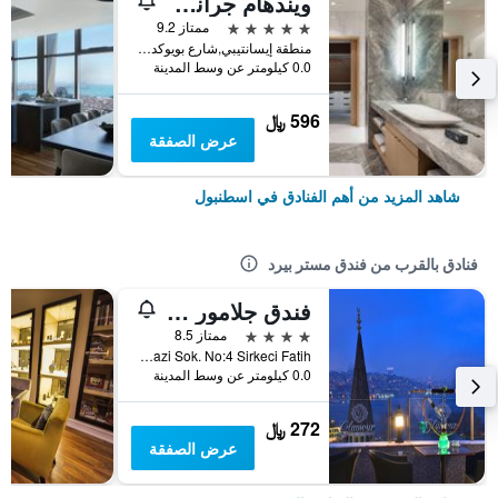
ويندهام جراند إسطنبول ليفينت
5 نجوم
ممتاز 9.2
منطقة إيسانتيبي,شارع بويوكديري 177-183 شيشلي, اسطنبول, تركيا
0.0 كيلومتر عن وسط المدينة
596 ﷼
عرض الصفقة
شاهد المزيد من أهم الفنادق في اسطنبول
فنادق بالقرب من فندق مستر بيرد
فندق جلامور إسطنبول سركجي
4 نجوم
ممتاز 8.5
Hocapaşa Mah. Vezir Cami Çikmazi Sok. No:4 Sirkeci Fatih, اسطنبول, تركيا
0.0 كيلومتر عن وسط المدينة
272 ﷼
عرض الصفقة