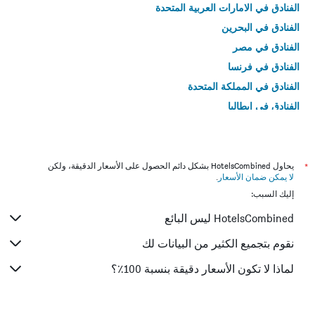
الفنادق في الامارات العربية المتحدة
الفنادق في البحرين
الفنادق في مصر
الفنادق في فرنسا
الفنادق في المملكة المتحدة
الفنادق في إيطاليا
الفنادق في تايلاند
*
يحاول HotelsCombined بشكل دائم الحصول على الأسعار الدقيقة، ولكن
لا يمكن ضمان الأسعار
.
إليك السبب:
HotelsCombined ليس البائع
نقوم بتجميع الكثير من البيانات لك
لماذا لا تكون الأسعار دقيقة بنسبة 100٪؟