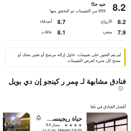
8.2
جيد جدًا
659 من التقييمات تم التحقق منها
8.7
8.2
الأزواج
أصدقاء
8.1
7.9
منفرد
عائلات
لم يتم العثور على تقييمات. حاول إزالة مرشح أو تغيير بحثك أو
مسح كل شيء لعرض التقييمات.
فنادق مشابهة لـ مٕمر ر كينجو إن دي بويل
أفضل الفنادق في ناها
حياة ريجينسي ناها، أوكيناوا
4 نجوم
ممتاز 9.0
3-6-20 Makishi, ناها, اليابان