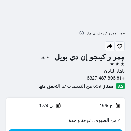
صور لـ مٕمر ر كينجو إن دي بويل
مٕمر ر كينجو إن دي بويل
فندق
3 نجوم
ناها، اليابان
+81 806 487 6327
ممتاز
659 من التقييمات تم التحقق منها
8.2
ح 16/8
-
ن 17/8
2 من الضيوف، غرفة واحدة