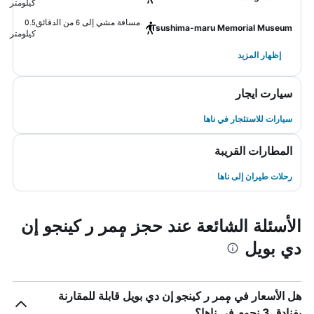
كيلومتر
مسافة مشي إلى 6 من الدقائق
0.5
Tsushima-maru Memorial Museum
كيلومتر
إظهار المزيد
سيارت ايجار
سيارات للاستئجار في ناها
المطارات القريبة
رحلات طيران إلى ناها
الأسئلة الشائعة عند حجز مٕمر ر كينجو إن
دي بويل
هل الأسعار في مٕمر ر كينجو إن دي بويل قابلة للمقارنة
بفنادق 3 نجوم في ناها؟