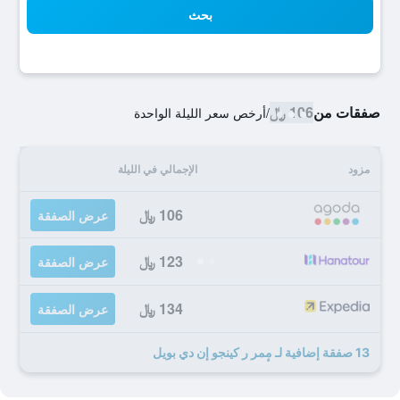
بحث
صفقات من
106 ﷼
/
أرخص سعر الليلة الواحدة
مزود
الإجمالي في الليلة
106 ﷼
عرض الصفقة
123 ﷼
عرض الصفقة
134 ﷼
عرض الصفقة
13 صفقة إضافية لـ مٕمر ر كينجو إن دي بويل