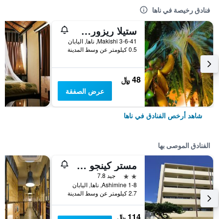
فنادق رخيصة في ناها
ستيلا ريزورت - دار ضيافة
3-6-41 Makishi, ناها, اليابان
0.5 كيلومتر عن وسط المدينة
48 ﷼
عرض الصفقة
شاهد أرخص الفنادق في ناها
الفنادق الموصى بها
مستر كينجو فايوليت كوكوماي
2 نجمتين
جيد 7.8
1-8 Ashimine, ناها, اليابان
2.7 كيلومتر عن وسط المدينة
114 ﷼