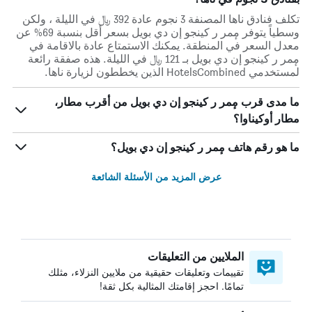
تكلف فنادق ناها المصنفة 3 نجوم عادة 392 ﷼ في الليلة ، ولكن
وسطياً يتوفر مٕمر ر كينجو إن دي بويل بسعر أقل بنسبة 69% عن
معدل السعر في المنطقة. يمكنك الاستمتاع عادة بالاقامة في
مٕمر ر كينجو إن دي بويل بـ 121 ﷼ في الليلة. هذه صفقة رائعة
لمستخدمي HotelsCombined الذين يخططون لزيارة ناها.
ما مدى قرب مٕمر ر كينجو إن دي بويل من أقرب مطار،
مطار أوكيناوا؟
ما هو رقم هاتف مٕمر ر كينجو إن دي بويل؟
عرض المزيد من الأسئلة الشائعة
الملايين من التعليقات
تقييمات وتعليقات حقيقية من ملايين النزلاء، مثلك
تمامًا. احجز إقامتك المثالية بكل ثقة!