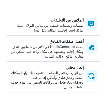
الملايين من التعليقات
تقييمات وتعليقات حقيقية من ملايين النزلاء، مثلك
تمامًا. احجز إقامتك المثالية بكل ثقة!
أفضل صفقات الفنادق
يبحث HotelsCombined في أكثر من 3 ملايين فندق
ومكان إقامة ويجمعهم في مكان واحد حتى تتمكن من
مقارنة أماكن الإقامة المثالية.
إلغاء مجاني
من الوارد أن تتغير الخطط — نتفهم ذلك. ولهذا يمكنك
البحث وحجز فنادق وأماكن إقامة على
HotelsCombined من وكالات السفر التي تقدم خدمة
الإلغاء المجاني