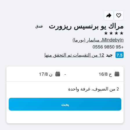
مراك يو برنسيس ريزورت
فندق
4 نجوم
Mindebyin، ميانمار (بورما)
+95 9850 0556
جيد
12 من التقييمات تم التحقق منها
7.5
ح 16/8
-
ن 17/8
2 من الضيوف، غرفة واحدة
بحث