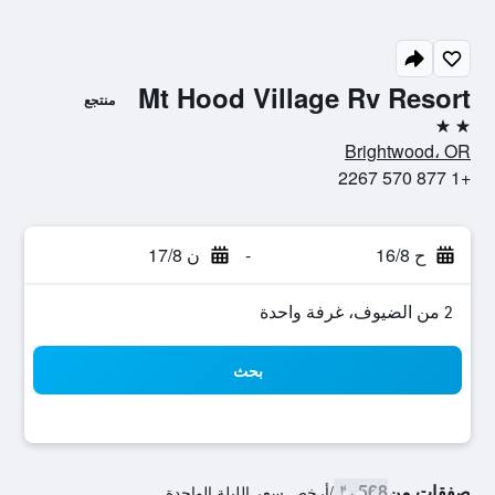
Mt Hood Village Rv Resort
منتجع
2 نجمتين
Brightwood، OR
+1 877 570 2267
ح 16/8
-
ن 17/8
2 من الضيوف، غرفة واحدة
بحث
صفقات من
568 ﷼
/
أرخص سعر الليلة الواحدة