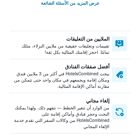
عرض المزيد من الأسئلة الشائعة
الملايين من التعليقات
تقييمات وتعليقات حقيقية من ملايين النزلاء، مثلك
تمامًا. احجز إقامتك المثالية بكل ثقة!
أفضل صفقات الفنادق
يبحث HotelsCombined في أكثر من 3 ملايين فندق
ومكان إقامة ويجمعهم في مكان واحد حتى تتمكن من
مقارنة أماكن الإقامة المثالية.
إلغاء مجاني
من الوارد أن تتغير الخطط — نتفهم ذلك. ولهذا يمكنك
البحث وحجز فنادق وأماكن إقامة على
HotelsCombined من وكالات السفر التي تقدم خدمة
الإلغاء المجاني