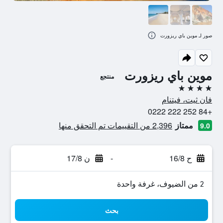
صور لـ موين باي ريزورت
موين باي ريزورت
منتجع
4 نجوم
فان ثيت، فيتنام
+84 252 222 0222
ممتاز
2,396 من التقييمات تم التحقق منها
9.0
ح 16/8
-
ن 17/8
2 من الضيوف، غرفة واحدة
بحث