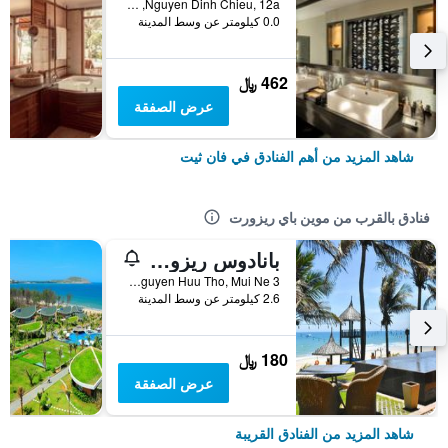
Nguyen Dinh Chieu, 12a, فان ثيت, فيتنام
0.0 كيلومتر عن وسط المدينة
462 ﷼
عرض الصفقة
شاهد المزيد من أهم الفنادق في فان ثيت
فنادق بالقرب من موين باي ريزورت
بانادوس ريزورت
3 Nguyen Huu Tho, Mui Ne, فان ثيت, فيتنام
2.6 كيلومتر عن وسط المدينة
180 ﷼
عرض الصفقة
شاهد المزيد من الفنادق القريبة