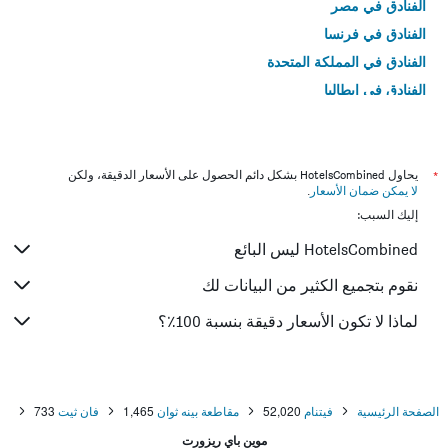
الفنادق في مصر
الفنادق في فرنسا
الفنادق في المملكة المتحدة
الفنادق في إيطاليا
الفنادق في تايلاند
*
يحاول HotelsCombined بشكل دائم الحصول على الأسعار الدقيقة، ولكن
لا يمكن ضمان الأسعار
.
إليك السبب:
HotelsCombined ليس البائع
نقوم بتجميع الكثير من البيانات لك
لماذا لا تكون الأسعار دقيقة بنسبة 100٪؟
الصفحة الرئيسية
فيتنام
52,020
مقاطعة بينه ثوان
1,465
فان ثيت
733
موين باي ريزورت