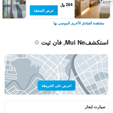
264 ﷼
عرض الصفقة
مشاهدة الفنادق الأخرى الموصى بها
استكشفMui Ne, فان ثيت
اعرض على الخريطة
سيارت ايجار