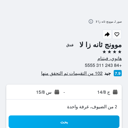
صور لـ موونج ثانه زا لا
موونج ثانه زا لا
فندق
4 نجوم
هانوي، فيتنام
+84 243 311 5555
جيد
102 من التقييمات تم التحقق منها
7.9
ج 14/8
-
س 15/8
2 من الضيوف، غرفة واحدة
بحث