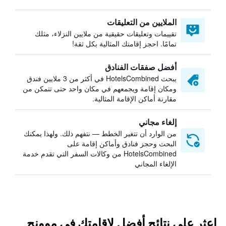
الملايين من التعليقات
تقييمات وتعليقات حقيقية من ملايين النزلاء، مثلك
تمامًا. احجز إقامتك المثالية بكل ثقة!
أفضل صفقات الفنادق
يبحث HotelsCombined في أكثر من 3 ملايين فندق
ومكان إقامة ويجمعهم في مكان واحد حتى تتمكن من
مقارنة أماكن الإقامة المثالية.
إلغاء مجاني
من الوارد أن تتغير الخطط — نتفهم ذلك. ولهذا يمكنك
البحث وحجز فنادق وأماكن إقامة على
HotelsCombined من وكالات السفر التي تقدم خدمة
الإلغاء المجاني
اعثر على نتائج أفضل لإقامتك في موونج