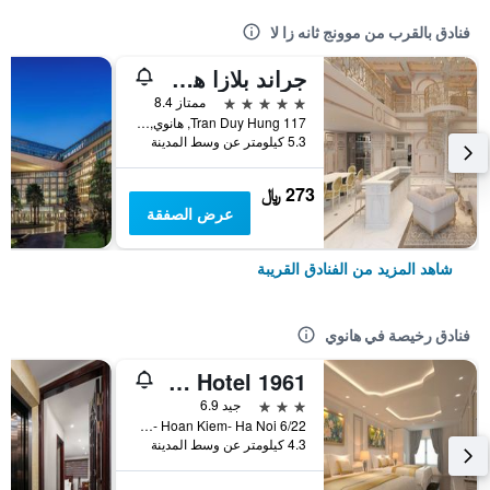
فنادق بالقرب من موونج ثانه زا لا
جراند بلازا هوتل هانوي
5 نجوم
ممتاز 8.4
117 Tran Duy Hung, هانوي, فيتنام
5.3 كيلومتر عن وسط المدينة
273 ﷼
عرض الصفقة
شاهد المزيد من الفنادق القريبة
فنادق رخيصة في هانوي
Old Quarter Hotel 1961
3 نجوم
جيد 6.9
6/22 Hang Voi Street- Ly Thai To- Hoan Kiem- Ha Noi, هانوي, فيتنام
4.3 كيلومتر عن وسط المدينة