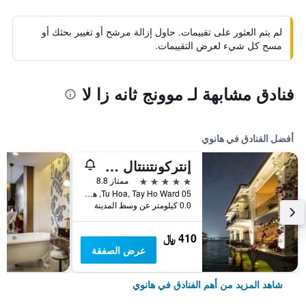
لم يتم العثور على تقييمات. حاول إزالة مرشح أو تغيير بحثك أو
مسح كل شيء لعرض التقييمات.
فنادق مشابهة لـ موونج ثانه زا لا
أفضل الفنادق في هانوي
إنتركونتننتال هانوي يستليك
5 نجوم
ممتاز 8.8
05 Tu Hoa, Tay Ho Ward, هانوي, فيتنام
0.0 كيلومتر عن وسط المدينة
410 ﷼
عرض الصفقة
شاهد المزيد من أهم الفنادق في هانوي