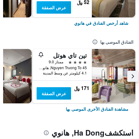
52 ﷼
عرض الصفقة
شاهد أرخص الفنادق في هانوي
الفنادق الموصى بها
تين تاي هوتل
4 نجوم
ممتاز 9.0
45 Nguyen Truong To, هانوي, فيتنام
4.1 كيلومتر عن وسط المدينة
171 ﷼
عرض الصفقة
مشاهدة الفنادق الأخرى الموصى بها
استكشفHa Dong, هانوي