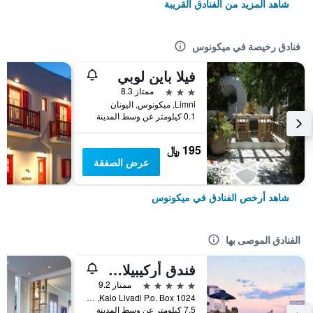
شاهد المزيد من الفنادق القريبة
فنادق رخيصة في ميكونوس
فيلا باين لوبي
3 نجوم
ممتاز 8.3
Limni, ميكونوس, اليونان
0.1 كيلومتر عن وسط المدينة
195 ﷼
عرض الصفقة
شاهد أرخص الفنادق في ميكونوس
الفنادق الموصى بها
فندق أركيبيلاغوس - فنادق صمول لكجوري أوف ذا وورلد
5 نجوم
ممتاز 9.2
Kalo Livadi P.o. Box 1024, ميكونوس, اليونان
7.5 كيلومتر عن وسط المدينة