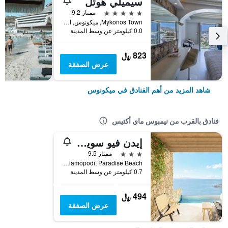
سيميلي هوتل
5 نجوم
ممتاز 9.2
Mykonos Town, ميكونوس, اليونان
0.0 كيلومتر عن وسط المدينة
823 ﷼
عرض الصفقة
شاهد المزيد من أهم الفنادق في ميكونوس
فنادق بالقرب من نيمبوس ماي أكتيس
إيدن فيو سويتس آند فيّاس
3 نجوم
ممتاز 9.5
Kalamopodi, Paradise Beach, ميكونوس, اليونان
0.7 كيلومتر عن وسط المدينة
494 ﷼
عرض الصفقة