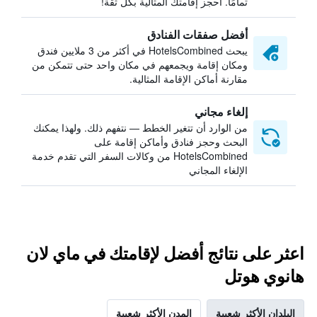
تمامًا. احجز إقامتك المثالية بكل ثقة!
أفضل صفقات الفنادق
يبحث HotelsCombined في أكثر من 3 ملايين فندق
ومكان إقامة ويجمعهم في مكان واحد حتى تتمكن من
مقارنة أماكن الإقامة المثالية.
إلغاء مجاني
من الوارد أن تتغير الخطط — نتفهم ذلك. ولهذا يمكنك
البحث وحجز فنادق وأماكن إقامة على
HotelsCombined من وكالات السفر التي تقدم خدمة
الإلغاء المجاني
اعثر على نتائج أفضل لإقامتك في ماي لان
هانوي هوتل
البلدان الأكثر شعبية
المدن الأكثر شعبية