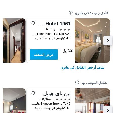
فنادق رخيصة في هانوي
Old Quarter Hotel 1961
3 نجوم
جيد 6.9
6/22 Hang Voi Street- Ly Thai To- Hoan Kiem- Ha Noi, هانوي, فيتنام
4.3 كيلومتر عن وسط المدينة
52 ﷼
عرض الصفقة
شاهد أرخص الفنادق في هانوي
الفنادق الموصى بها
تين تاي هوتل
4 نجوم
ممتاز 9.0
45 Nguyen Truong To, هانوي, فيتنام
4.1 كيلومتر عن وسط المدينة